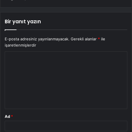
Bir yanıt yazın
E-posta adresiniz yayınlanmayacak.
Gerekli alanlar
*
ile
işaretlenmişlerdir
Y
o
r
u
m
*
Ad
*