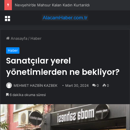
Petrol çakıldı ama beklenen olmadı! Piyasaları sarsan altın iddiası
Menü
Anasayfa
/
Haber
Haber
Sanatçılar yerel
yönetimlerden ne bekliyor?
MEHMET HAZBİN KAZBEK
Mart 30, 2024
0
0
6 dakika okuma süresi