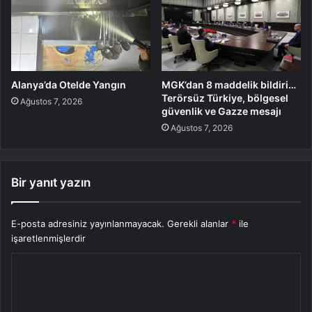
Alanya’da Otelde Yangın
MGK’dan 8 maddelik bildiri…
Terörsüz Türkiye, bölgesel
Ağustos 7, 2026
güvenlik ve Gazze mesajı
Ağustos 7, 2026
Bir yanıt yazın
E-posta adresiniz yayınlanmayacak.
Gerekli alanlar
*
ile
işaretlenmişlerdir
Y
o
r