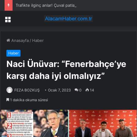
Trafikte ilginç anlar! Çuval patladı paralar yola saçıldı
Menü
Anasayfa
/
Haber
Haber
Naci Ünüvar: “Fenerbahçe’ye
karşı daha iyi olmalıyız”
FEZA BOZKUŞ
Ocak 7, 2023
0
14
1 dakika okuma süresi