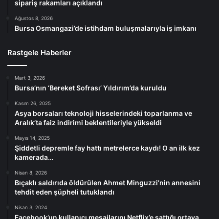
sipariş rakamları açıklandı
Ağustos 8, 2026
Bursa Osmangazi’de istihdam buluşmalarıyla iş imkanı
Rastgele Haberler
Mart 3, 2026
Bursa’nın ‘Bereket Sofrası’ Yıldırım’da kuruldu
Kasım 26, 2025
Asya borsaları teknoloji hisselerindeki toparlanma ve
Aralık’ta faiz indirimi beklentileriyle yükseldi
Mayıs 14, 2025
Şiddetli depremle fay hattı metrelerce kaydı! O an ilk kez
kamerada…
Nisan 8, 2026
Bıçaklı saldırıda öldürülen Ahmet Minguzzi’nin annesini
tehdit eden şüpheli tutuklandı
Nisan 3, 2024
Facebook’un kullanıcı mesajlarını Netflix’e sattığı ortaya