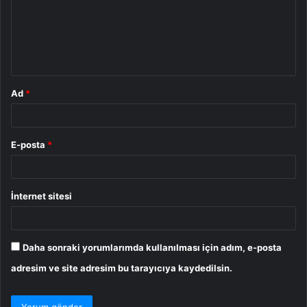
u
m
*
Ad
*
E-posta
*
İnternet sitesi
Daha sonraki yorumlarımda kullanılması için adım, e-posta
adresim ve site adresim bu tarayıcıya kaydedilsin.