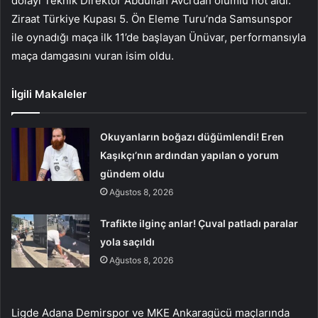
dolayı Teknik Direktör Abdullah Avcı’dan olumlu not aldı.
Ziraat Türkiye Kupası 5. Ön Eleme Turu’nda Samsunspor
ile oynadığı maça ilk 11’de başlayan Ünüvar, performansıyla
maça damgasını vuran isim oldu.
İlgili Makaleler
Okuyanların boğazı düğümlendi! Eren
Kaşıkçı’nın ardından yapılan o yorum
gündem oldu
Ağustos 8, 2026
Trafikte ilginç anlar! Çuval patladı paralar
yola saçıldı
Ağustos 8, 2026
Ligde Adana Demirspor ve MKE Ankaragücü maçlarında