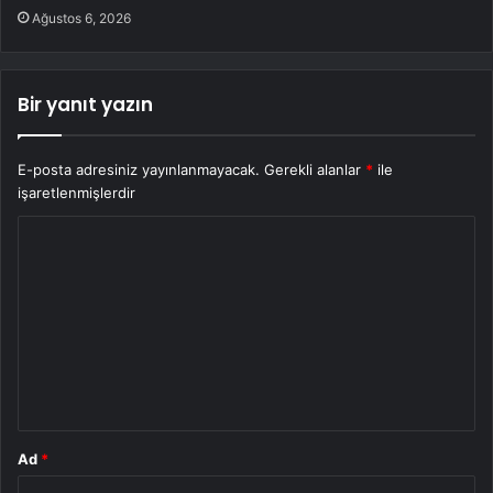
Ağustos 6, 2026
Bir yanıt yazın
E-posta adresiniz yayınlanmayacak.
Gerekli alanlar
*
ile
işaretlenmişlerdir
Y
o
r
u
m
*
Ad
*