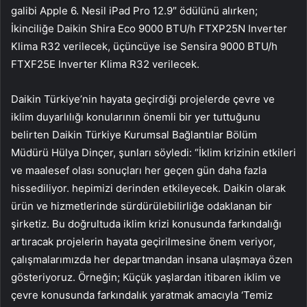
galibi Apple 6. Nesil iPad Pro 12.9″ ödülünü alırken;
İkinciliğe Daikin Shira Eco 9000 BTU/h FTXP25N Inverter
Klima R32 verilecek, üçüncüye ise Sensira 9000 BTU/h
FTXF25E Inverter Klima R32 verilecek.
Daikin Türkiye’nin hayata geçirdiği projelerde çevre ve
iklim duyarlılığı konularının önemli bir yer tuttuğunu
belirten Daikin Türkiye Kurumsal Bağlantılar Bölüm
Müdürü Hülya Dinçer, şunları söyledi: “İklim krizinin etkileri
ve maalesef olası sonuçları her geçen gün daha fazla
hissediliyor. hepimizi derinden etkileyecek. Daikin olarak
ürün ve hizmetlerinde sürdürülebilirliğe odaklanan bir
şirketiz. Bu doğrultuda iklim krizi konusunda farkındalığı
artıracak projelerin hayata geçirilmesine önem veriyor,
çalışmalarımızda her departmandan insana ulaşmaya özen
gösteriyoruz. Örneğin; Küçük yaşlardan itibaren iklim ve
çevre konusunda farkındalık yaratmak amacıyla ‘Temiz