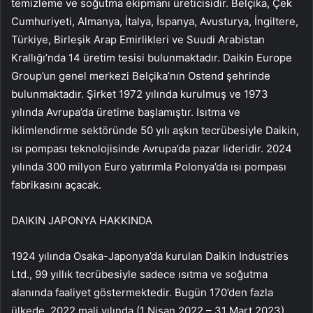
temizleme ve soğutma ekipmanı üreticisidir. Belçika, Çek
Cumhuriyeti, Almanya, İtalya, İspanya, Avusturya, İngiltere,
Türkiye, Birleşik Arap Emirlikleri ve Suudi Arabistan
Krallığı’nda 14 üretim tesisi bulunmaktadır. Daikin Europe
Group’un genel merkezi Belçika’nın Ostend şehrinde
bulunmaktadır. Şirket 1972 yılında kurulmuş ve 1973
yılında Avrupa’da üretime başlamıştır. Isıtma ve
iklimlendirme sektöründe 50 yılı aşkın tecrübesiyle Daikin,
ısı pompası teknolojisinde Avrupa’da pazar lideridir. 2024
yılında 300 milyon Euro yatırımla Polonya’da ısı pompası
fabrikasını açacak.
DAIKIN JAPONYA HAKKINDA
1924 yılında Osaka-Japonya’da kurulan Daikin Industries
Ltd., 99 yıllık tecrübesiyle sadece ısıtma ve soğutma
alanında faaliyet göstermektedir. Bugün 170’den fazla
ülkede, 2022 mali yılında (1 Nisan 2022 – 31 Mart 2023)