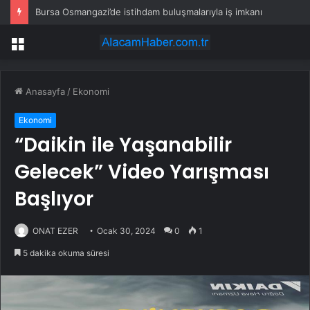
Bursa Osmangazi’de istihdam buluşmalarıyla iş imkanı
Menü
Anasayfa
/
Ekonomi
Ekonomi
“Daikin ile Yaşanabilir
Gelecek” Video Yarışması
Başlıyor
ONAT EZER
Ocak 30, 2024
0
1
5 dakika okuma süresi