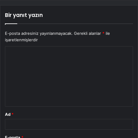
Bir yanıt yazın
E-posta adresiniz yayınlanmayacak.
Gerekli alanlar
*
ile
işaretlenmişlerdir
Y
o
r
u
m
*
Ad
*
E-posta
*