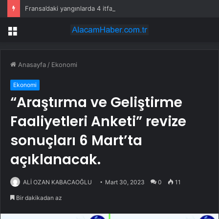
Fransa’daki yangınlarda 4 itfaiye eri hayatını kaybetti
Menü
Anasayfa
/
Ekonomi
Ekonomi
“Araştırma ve Geliştirme
Faaliyetleri Anketi” revize
sonuçları 6 Mart’ta
açıklanacak.
ALİ OZAN KABACAOĞLU
Mart 30, 2023
0
11
Bir dakikadan az