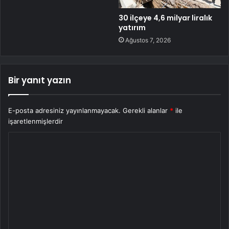
30 ilçeye 4,6 milyar liralık
yatırım
Ağustos 7, 2026
Bir yanıt yazın
E-posta adresiniz yayınlanmayacak.
Gerekli alanlar
*
ile
işaretlenmişlerdir
Y
o
r
u
m
*