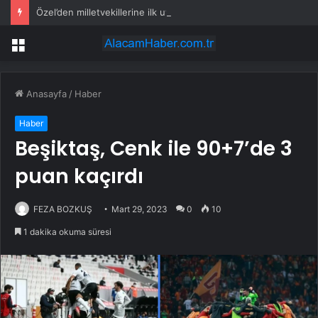
Özel’den milletvekillerine ilk uyarı: “Esprisini bile yapmayacaksınız”
Menü
Anasayfa
/
Haber
Haber
Beşiktaş, Cenk ile 90+7’de 3
puan kaçırdı
FEZA BOZKUŞ
Mart 29, 2023
0
10
1 dakika okuma süresi