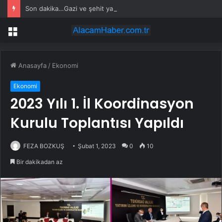
Son dakika…Gazi ve şehit yakınlarına ilişkin kanun teklifi kabul edildi
Menü
Anasayfa
/
Ekonomi
Ekonomi
2023 Yılı 1. İl Koordinasyon
Kurulu Toplantısı Yapıldı
FEZA BOZKUŞ
Şubat 1, 2023
0
10
Bir dakikadan az