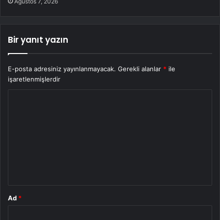
Ağustos 7, 2026
Bir yanıt yazın
E-posta adresiniz yayınlanmayacak.
Gerekli alanlar
*
ile
işaretlenmişlerdir
Y
o
r
u
m
*
Ad
*