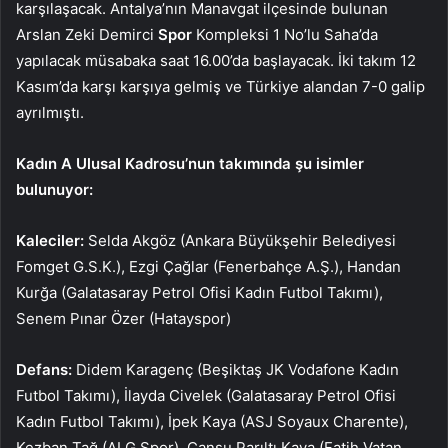
karşılaşacak. Antalya’nın Manavgat ilçesinde bulunan
Arslan Zeki Demirci
Spor
Kompleksi 1 No’lu Saha’da
yapılacak müsabaka saat 16.00’da başlayacak. İki takım 12
Kasım’da karşı karşıya gelmiş ve Türkiye alandan 7-0 galip
ayrılmıştı.
Kadın A Ulusal Kadrosu’nun takımında şu isimler
bulunuyor:
Kaleciler:
Selda Akgöz (Ankara Büyükşehir Belediyesi
Fomget G.S.K.), Ezgi Çağlar (Fenerbahçe A.Ş.), Handan
Kurğa (Galatasaray Petrol Ofisi Kadın Futbol Takımı),
Senem Pınar Özer (Hatayspor)
Defans:
Didem Karagenç (Beşiktaş JK Vodafone Kadın
Futbol Takımı), İlayda Civelek (Galatasaray Petrol Ofisi
Kadın Futbol Takımı), İpek Kaya (ASJ Soyaux Charente),
Kezban Tağ (ALG Spor), Cansu Parıltı Kaya (Fatih Vatan