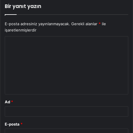
Bir yanıt yazın
E-posta adresiniz yayınlanmayacak.
Gerekli alanlar
*
ile
işaretlenmişlerdir
Y
o
r
u
m
*
Ad
*
E-posta
*