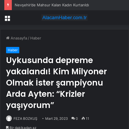
Nevşehir’de Mahsur Kalan Kadın Kurtarıldı
Menü
Anasayfa
/
Haber
Haber
Uykusunda depreme
yakalandı! Kim Milyoner
Olmak İster şampiyonu
Arda Ayten: “Krizler
yaşıyorum”
FEZA BOZKUŞ
Mart 29, 2023
0
11
Bir dakikadan az