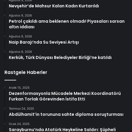
Ağustos 9, 2026
Nevşehir’de Mahsur Kalan Kadın Kurtarıldı
Ağustos 9, 2026
Petrol çakıldı ama beklenen olmadı! Piyasaları sarsan
altın iddiası
Ağustos 9, 2026
Naip Barajı’nda Su Seviyesi Artışı
Ağustos 8, 2026
Kerkük, Türk Dünyası Belediyeler Birliği’ne katıldı
Rastgele Haberler
Aralık 15, 2025
Dezenformasyonla Mücadele Merkezi Koordinatörü
Furkan Torlak Görevinden İstifa Etti
Temmuz 24, 2025
Abdülhamit’in torununa sahte diploma soruşturması
Ocak 24, 2025
Sarayburnu’nda Atatürk Heykeline Saldırı: Şüpheli