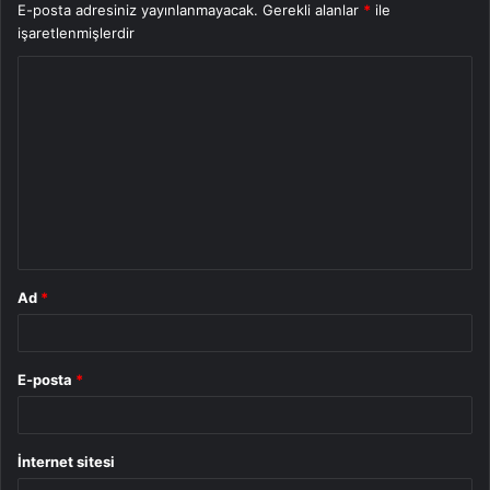
E-posta adresiniz yayınlanmayacak.
Gerekli alanlar
*
ile
işaretlenmişlerdir
Y
o
r
u
m
*
Ad
*
E-posta
*
İnternet sitesi