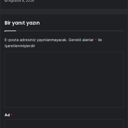
Ağustos 8, 2026
Bir yanıt yazın
E-posta adresiniz yayınlanmayacak.
Gerekli alanlar
*
ile
işaretlenmişlerdir
Y
o
r
u
m
*
Ad
*