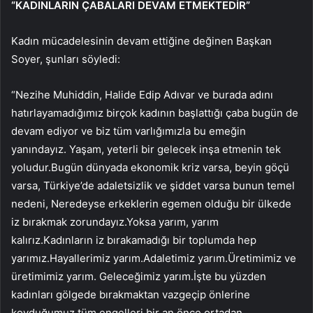
“KADINLARIN ÇABALARI DEVAM ETMEKTEDİR”
Kadın mücadelesinin devam ettiğine değinen Başkan
Soyer, şunları söyledi:
“Nezihe Muhiddin, Halide Edip Adıvar ve burada adını
hatırlayamadığımız birçok kadının başlattığı çaba bugün de
devam ediyor ve biz tüm varlığımızla bu emeğin
yanındayız. Yaşam, yeterli bir gelecek inşa etmenin tek
yoludur.Bugün dünyada ekonomik kriz varsa, beyin göçü
varsa, Türkiye’de adaletsizlik ve şiddet varsa bunun temel
nedeni, Neredeyse erkeklerin egemen olduğu bir ülkede
iz bırakmak zorundayız.Yoksa yarım, yarım
kalırız.Kadınların iz bırakamadığı bir toplumda hep
yarımız.Hayallerimiz yarım.Adaletimiz yarım.Üretimimiz ve
üretimimiz yarım. Geleceğimiz yarım.İşte bu yüzden
kadınları gölgede bırakmaktan vazgeçip önlerine
koyduğumuz tüm engelleri bir an önce ortadan