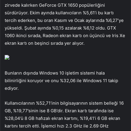
zirvede kalırken GeForce GTX 1650 popülerliğini
sürdürüyor. Ekim ayında kullanıcıların %5,61’i bu kartı
tercih ederken, bu oran Kasım ve Ocak aylarında %6,27’ye
yükseldi. Şubat ayında %0,15 azalarak %6,12 oldu. GTX
1060 ikinci sırada, Radeon ekran kartı on üçüncü ve Iris Xe
ekran kartı on beşinci sırada yer alıyor.
Bunların dışında Windows 10 işletim sistemi hala
bilinirliğini koruyor ve onu %32,06 ile Windows 11 takip
ediyor.
Kullanıcılarının %52,71’inin bilgisayarının sistem belleği 16
GB, %19,77’sinin ise 8 GB’dir. Ekran kartı tarafında ise
%28,04’ü 8 GB hafızalı ekran kartını, %19,41’i 6 GB ekran
kartını tercih etti. İşlemci hızı 2.3 GHz ile 2.69 GHz