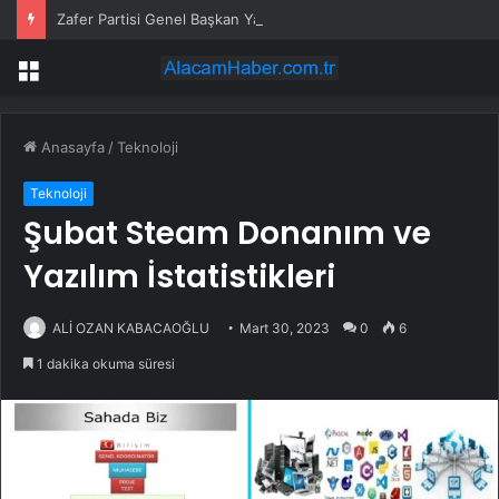
Zafer Partisi Genel Başkan Yardımcısı Yunanistan’a alınmadı
Menü
Anasayfa
/
Teknoloji
Teknoloji
Şubat Steam Donanım ve
Yazılım İstatistikleri
ALİ OZAN KABACAOĞLU
Mart 30, 2023
0
6
1 dakika okuma süresi