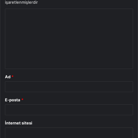
işaretlenmişlerdir
Y
o
r
u
m
*
Ad
*
E-posta
*
İnternet sitesi