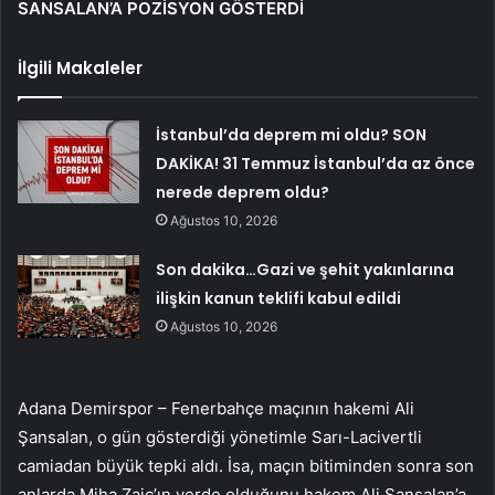
SANSALAN’A POZİSYON GÖSTERDİ
İlgili Makaleler
İstanbul’da deprem mi oldu? SON
DAKİKA! 31 Temmuz İstanbul’da az önce
nerede deprem oldu?
Ağustos 10, 2026
Son dakika…Gazi ve şehit yakınlarına
ilişkin kanun teklifi kabul edildi
Ağustos 10, 2026
Adana Demirspor – Fenerbahçe maçının hakemi Ali
Şansalan, o gün gösterdiği yönetimle Sarı-Lacivertli
camiadan büyük tepki aldı. İsa, maçın bitiminden sonra son
anlarda Miha Zajc’ın yerde olduğunu hakem Ali Şansalan’a