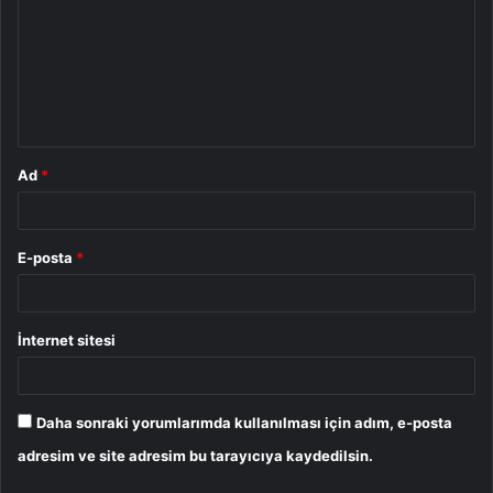
r
u
m
*
Ad
*
E-posta
*
İnternet sitesi
Daha sonraki yorumlarımda kullanılması için adım, e-posta
adresim ve site adresim bu tarayıcıya kaydedilsin.