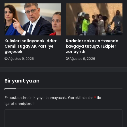
Kulisleri sallayacak iddia:
Kadınlar sokak ortasında
Cemil Tugay AK Parti’ye
kavgaya tutuştu! Ekipler
geçecek
zor ayırdı
Ağustos 9, 2026
Ağustos 9, 2026
Bir yanıt yazın
E-posta adresiniz yayınlanmayacak.
Gerekli alanlar
*
ile
işaretlenmişlerdir
Y
o