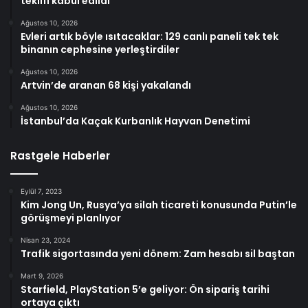
teklifi kabul edildi
Ağustos 10, 2026
Evleri artık böyle ısıtacaklar: 129 canlı paneli tek tek
binanın cephesine yerleştirdiler
Ağustos 10, 2026
Artvin’de aranan 68 kişi yakalandı
Ağustos 10, 2026
İstanbul’da Kaçak Kurbanlık Hayvan Denetimi
Rastgele Haberler
Eylül 7, 2023
Kim Jong Un, Rusya’ya silah ticareti konusunda Putin’le
görüşmeyi planlıyor
Nisan 23, 2024
Trafik sigortasında yeni dönem: Zam hesabı sil baştan
Mart 9, 2026
Starfield, PlayStation 5’e geliyor: Ön sipariş tarihi
ortaya çıktı