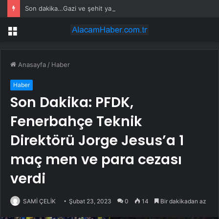
Son dakika…Gazi ve şehit yakınlarına ilişkin kanun teklifi kabul edildi
Menü
Anasayfa
/
Haber
Haber
Son Dakika: PFDK,
Fenerbahçe Teknik
Direktörü Jorge Jesus’a 1
maç men ve para cezası
verdi
SAMİ ÇELİK
Şubat 23, 2023
0
14
Bir dakikadan az