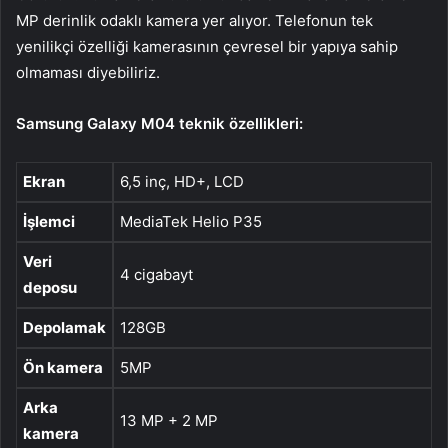
MP derinlik odaklı kamera yer alıyor. Telefonun tek
yenilikçi özelliği kamerasının çevresel bir yapıya sahip
olmaması diyebiliriz.
Samsung Galaxy M04 teknik özellikleri:
Ekran
6,5 inç, HD+, LCD
İşlemci
MediaTek Helio P35
Veri
4 cigabayt
deposu
Depolamak
128GB
Ön kamera
5MP
Arka
13 MP + 2 MP
kamera