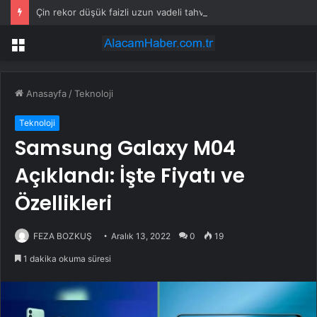
Çin rekor düşük faizli uzun vadeli tahvil sattı
Menü
Anasayfa
/
Teknoloji
Teknoloji
Samsung Galaxy M04
Açıklandı: İşte Fiyatı ve
Özellikleri
FEZA BOZKUŞ
Aralık 13, 2022
0
19
1 dakika okuma süresi