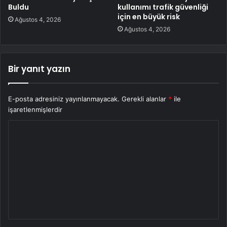
Buldu
kullanımı trafik güvenliği
için en büyük risk
Ağustos 4, 2026
Ağustos 4, 2026
Bir yanıt yazın
E-posta adresiniz yayınlanmayacak.
Gerekli alanlar
*
ile
işaretlenmişlerdir
Y
o
r
u
m
*