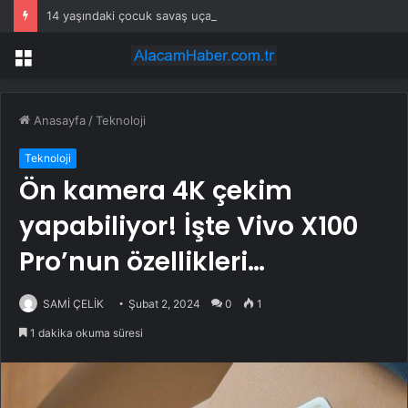
14 yaşındaki çocuk savaş uçaklarını alarma geçirdi
Menü
Anasayfa
/
Teknoloji
Teknoloji
Ön kamera 4K çekim
yapabiliyor! İşte Vivo X100
Pro’nun özellikleri…
SAMİ ÇELİK
Şubat 2, 2024
0
1
1 dakika okuma süresi