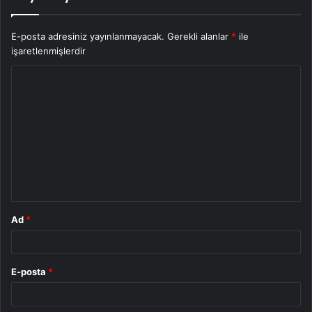
E-posta adresiniz yayınlanmayacak.
Gerekli alanlar
*
ile
işaretlenmişlerdir
Y
o
r
u
m
*
Ad
*
E-posta
*