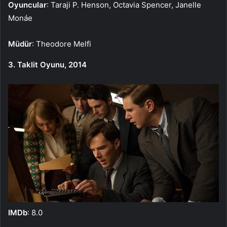
Oyuncular
: Taraji P. Henson, Octavia Spencer, Janelle
Monáe
Müdür
: Theodore Melfi
3. Taklit Oyunu, 2014
IMDb
: 8.0