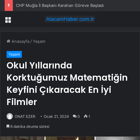
BTSO’dan Tedarikçi Günü Etkinliği
Menü
Anasayfa
/
Yaşam
Yaşam
Okul Yıllarında
Korktuğumuz Matematiğin
Keyfini Çıkaracak En İyi
Filmler
ONAT EZER
Ocak 21, 2024
0
1
6 dakika okuma süresi