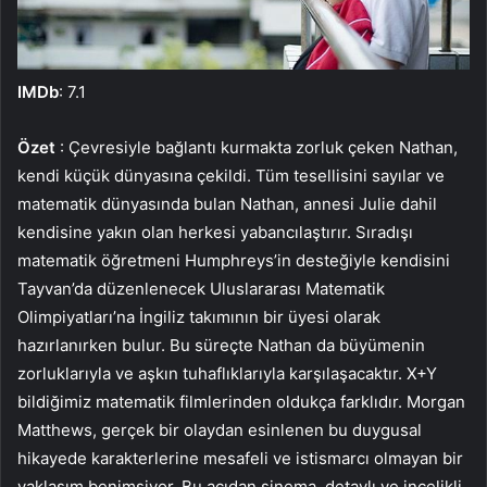
IMDb
: 7.1
Özet
: Çevresiyle bağlantı kurmakta zorluk çeken Nathan,
kendi küçük dünyasına çekildi. Tüm tesellisini sayılar ve
matematik dünyasında bulan Nathan, annesi Julie dahil
kendisine yakın olan herkesi yabancılaştırır. Sıradışı
matematik öğretmeni Humphreys’in desteğiyle kendisini
Tayvan’da düzenlenecek Uluslararası Matematik
Olimpiyatları’na İngiliz takımının bir üyesi olarak
hazırlanırken bulur. Bu süreçte Nathan da büyümenin
zorluklarıyla ve aşkın tuhaflıklarıyla karşılaşacaktır. X+Y
bildiğimiz matematik filmlerinden oldukça farklıdır. Morgan
Matthews, gerçek bir olaydan esinlenen bu duygusal
hikayede karakterlerine mesafeli ve istismarcı olmayan bir
yaklaşım benimsiyor. Bu açıdan sinema, detaylı ve incelikli