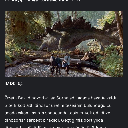
IMDb
: 6,5
Özet
: Bazı dinozorlar Isa Sorna adlı adada hayatta kaldı.
Site B kod adlı dinozor üretim tesisinin bulunduğu bu
adada çıkan kasırga sonucunda tesisler yok edildi ve
dinozorlar serbest bırakıldı. Geçtiğimiz dört yılda
dinozorlar büyüdü ve canavarlara dönüştü. Sitenin