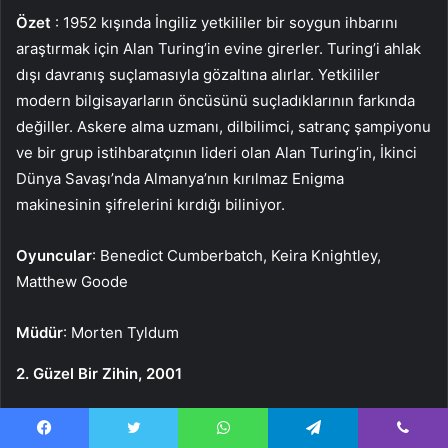
Özet
: 1952 kışında İngiliz yetkililer bir soygun ihbarını
araştırmak için Alan Turing’in evine girerler. Turing’i ahlak
dışı davranış suçlamasıyla gözaltına alırlar. Yetkililer
modern bilgisayarların öncüsünü suçladıklarının farkında
değiller. Askere alma uzmanı, dilbilimci, satranç şampiyonu
ve bir grup istihbaratçının lideri olan Alan Turing’in, İkinci
Dünya Savaşı’nda Almanya’nın kırılmaz Enigma
makinesinin şifrelerini kırdığı biliniyor.
Oyuncular
: Benedict Cumberbatch, Keira Knightley,
Matthew Goode
Müdür
: Morten Tyldum
2. Güzel Bir Zihin, 2001
Facebook
Twitter
WhatsApp
Telegram
Viber