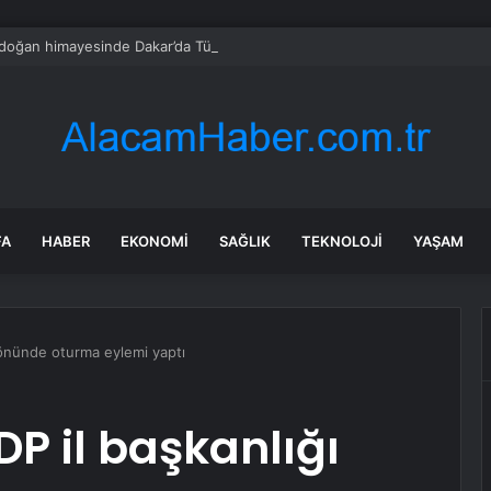
oğan himayesinde Dakar’da Türk lezzetleri tanıtıldı
FA
HABER
EKONOMI
SAĞLIK
TEKNOLOJI
YAŞAM
ı önünde oturma eylemi yaptı
DP il başkanlığı