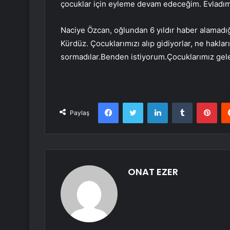
çocuklar için eyleme devam edeceğim. Evladım s
Naciye Özcan, oğlundan 6 yıldır haber alamadığ
Kürdüz. Çocuklarımızı alıp gidiyorlar, ne haklar
sormadılar.Benden istiyorum.Çocuklarımız ge
Facebook
Twitter
LinkedIn
Tumblr
Pint
Paylaş
ONAT EZER