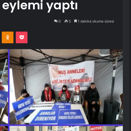
eylemi yaptı
0
5
1 dakika okuma süresi
VKontakte
Odnoklassniki
Pocket