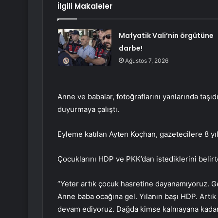
İlgili Makaleler
Mafyatik Vali’nin örgütüne
darbe!
Ağustos 7, 2026
Anne ve babalar, fotoğraflarını yanlarında taşıdı
duyurmaya çalıştı.
Eyleme katılan Ayten Koçhan, gazetecilere 8 yı
Çocuklarını HDP ve PKK’dan istediklerini belirt
“Yeter artık çocuk hasretine dayanamıyoruz. Gel
Anne baba ocağına gel. Yılanın başı HDP. Artık
devam ediyoruz. Dağda kimse kalmayana kadar