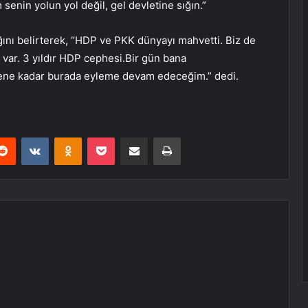
enin yolun yol değil, gel devletine sığın.”
ını belirterek, “HDP ve PKK dünyayı mahvetti. Biz de
ı var. 3 yıldır HDP cephesi.Bir gün bana
lene kadar burada eyleme devam edeceğim.” dedi.
erest
Reddit
VKontakte
Odnoklassniki
Pocket
E-Posta ile paylaş
Yazdır