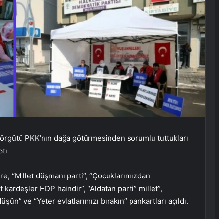
ör örgütü PKK’nın dağa götürmesinden sorumlu tuttukları
tı.
re, “Millet düşmanı parti”, “Çocuklarımızdan
kardeşler HDP haindir”, “Aldatan parti” millet”,
şün” ve “Yeter evlatlarımızı bırakın” pankartları açıldı.