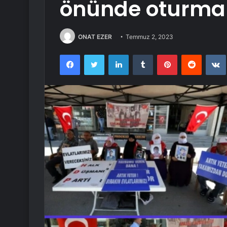
önünde oturma 
ONAT EZER
Temmuz 2, 2023
Facebook
Twitter
LinkedIn
Tumblr
Pinterest
Reddit