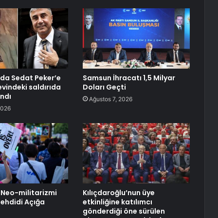
nda Sedat Peker’e
Samsun İhracatı 1,5 Milyar
 evindeki saldırıda
Doları Geçti
andı
Ağustos 7, 2026
2026
 Neo-militarizmi
Kılıçdaroğlu’nun üye
ehdidi Açığa
etkinliğine katılımcı
gönderdiği öne sürülen