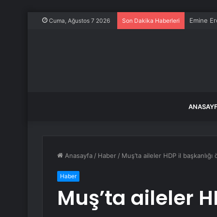
Emine Erd
Cuma, Ağustos 7 2026
Son Dakika Haberleri
ANASAY
Anasayfa
/
Haber
/
Muş’ta aileler HDP il başkanlığ
Haber
Muş’ta aileler H