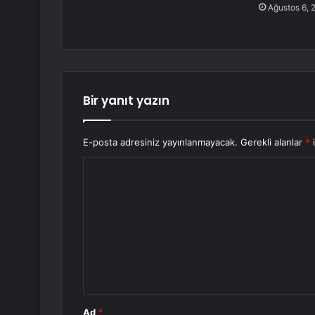
Ağustos 6, 
Bir yanıt yazın
E-posta adresiniz yayınlanmayacak.
Gerekli alanlar
*
i
Y
o
r
u
m
*
Ad
*