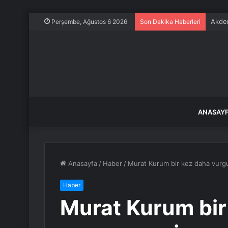
Akden
Perşembe, Ağustos 6 2026
Son Dakika Haberleri
ANASAY
Anasayfa
/
Haber
/
Murat Kurum bir kez daha vurgul
Haber
Murat Kurum bir