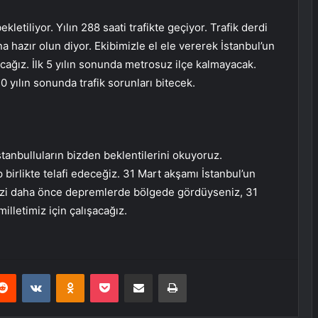
etiliyor. Yılın 288 saati trafikte geçiyor. Trafik derdi
a hazır olun diyor. Ekibimizle el ele vererek İstanbul’un
cağız. İlk 5 yılın sonunda metrosuz ilçe kalmayacak.
10 yılın sonunda trafik sorunları bitecek.
İstanbulluların bizden beklentilerini okuyoruz.
p birlikte telafi edeceğiz. 31 Mart akşamı İstanbul’un
 bizi daha önce depremlerde bölgede gördüyseniz, 31
illetimiz için çalışacağız.
erest
Reddit
VKontakte
Odnoklassniki
Pocket
E-Posta ile paylaş
Yazdır