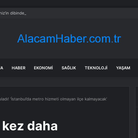
iz’in dibinden 50 bin tanesi çıkarıldı
FA
HABER
EKONOMI
SAĞLIK
TEKNOLOJI
YAŞAM
adı! ‘İstanbul’da metro hizmeti olmayan ilçe kalmayacak’
 kez daha