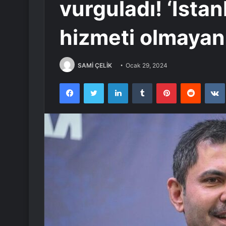
vurguladı! ‘İsta
hizmeti olmayan
SAMİ ÇELİK
Ocak 29, 2024
Facebook
Twitter
LinkedIn
Tumblr
Pinterest
Reddit