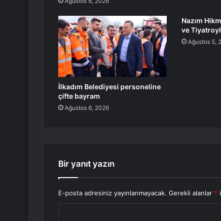
Ağustos 6, 2026
Nazım Hikme
ve Tiyatroyl
Ağustos 5, 
İlkadım Belediyesi personeline
çifte bayram
Ağustos 6, 2026
Bir yanıt yazın
E-posta adresiniz yayınlanmayacak.
Gerekli alanlar
*
i
Y