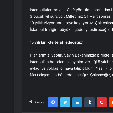
İstanbullular mevcut CHP yönetimi tarafından bekl
3 buçuk yıl sürüyor. Milletimiz 31 Mart sonrasın
10 yıllık vizyonunu oraya koyuyoruz. Çok çalışa
İstanbul trafiğini büyük ölçüde iyileştireceğiz. 
“5 yılı birlikte telafi edeceğiz”
Planlarımızı yaptık. Sayın Bakanımızla birlikte 
İstanbul’un her alanda kayıplar verdiği 5 yılı he
evladı ve yoldaşı olmaya talip oldum. Nasıl ki
Mart akşamı da bölgede olacağız. Çalışacağız, m
Facebook
Twitter
LinkedIn
Tumblr
Pint
Paylaş