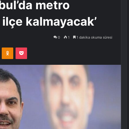
nbul’da metro
 ilçe kalmayacak’
0
1
1 dakika okuma süresi
VKontakte
Odnoklassniki
Pocket