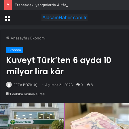
Fransa’daki yangınlarda 4 itfaiye eri hayatını kaybetti
Menü
Anasayfa
/
Ekonomi
Ekonomi
Kuveyt Türk’ten 6 ayda 10
milyar lira kâr
FEZA BOZKUŞ
Ağustos 21, 2023
0
8
1 dakika okuma süresi