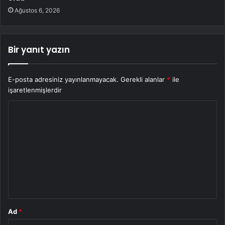
Ağustos 6, 2026
Bir yanıt yazın
E-posta adresiniz yayınlanmayacak.
Gerekli alanlar
*
ile
işaretlenmişlerdir
Y
o
r
u
m
*
Ad
*