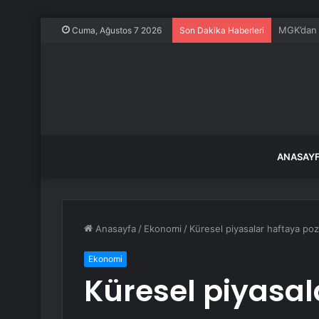
Özel’den 
Cuma, Ağustos 7 2026
Son Dakika Haberleri
ANASAY
Anasayfa
/
Ekonomi
/
Küresel piyasalar haftaya pozi
Ekonomi
Küresel piyasala