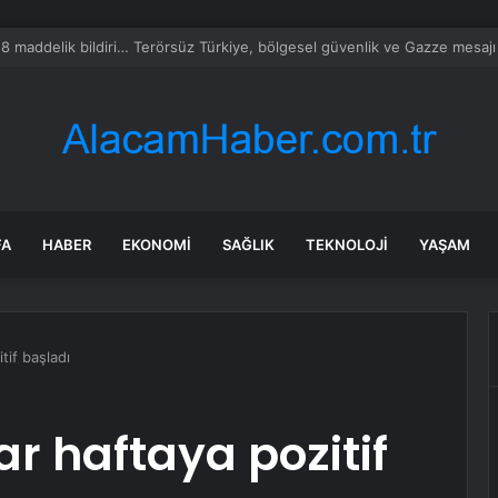
milletvekillerine ilk uyarı: “Esprisini bile yapmayacaksınız”
FA
HABER
EKONOMI
SAĞLIK
TEKNOLOJI
YAŞAM
tif başladı
r haftaya pozitif