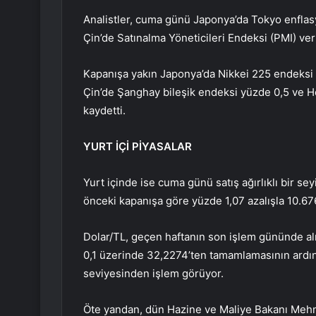
Analistler, cuma günü Japonya’da Tokyo enflasy
Çin’de Satınalma Yöneticileri Endeksi (PMI) veril
Kapanışa yakın Japonya’da Nikkei 225 endeksi 
Çin’de Şanghay bileşik endeksi yüzde 0,5 ve 
kaydetti.
YURT İÇİ PİYASALAR
Yurt içinde ise cuma günü satış ağırlıklı bir s
önceki kapanışa göre yüzde 1,07 azalışla 10.6
Dolar/TL, geçen haftanın son işlem gününde alı
0,1 üzerinde 32,2274’ten tamamlamasının ardın
seviyesinden işlem görüyor.
Öte yandan, dün Hazine ve Maliye Bakanı Meh