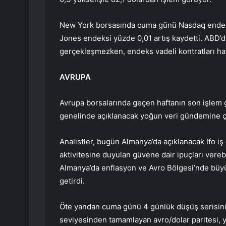
New York borsasında cuma günü Nasdaq endek
Jones endeksi yüzde 0,01 artış kaydetti. ABD’d
gerçekleşmezken, endeks vadeli kontratları haft
AVRUPA
Avrupa borsalarında geçen haftanın son işlem g
genelinde açıklanacak yoğun veri gündemine çe
Analistler, bugün Almanya’da açıklanacak Ifo i
aktivitesine duyulan güvene dair ipuçları verebi
Almanya’da enflasyon ve Avro Bölgesi’nde büyüme
getirdi.
Öte yandan cuma günü 4 günlük düşüş serisini 
seviyesinden tamamlayan avro/dolar paritesi, 