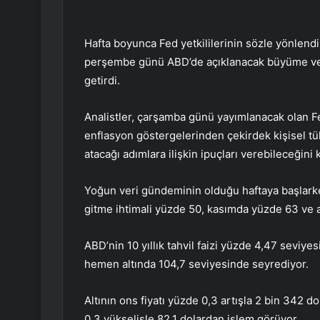
Hafta boyunca Fed yetkililerinin sözle yönlendir
perşembe günü ABD’de açıklanacak büyüme verile
getirdi.
Analistler, çarşamba günü yayımlanacak olan Fe
enflasyon göstergelerinden çekirdek kişisel 
atacağı adımlara ilişkin ipuçları verebileceğini 
Yoğun veri gündeminin olduğu haftaya başlarken,
gitme ihtimali yüzde 50, kasımda yüzde 63 ve ar
ABD’nin 10 yıllık tahvil faizi yüzde 4,47 seviy
hemen altında 104,7 seviyesinde seyrediyor.
Altının ons fiyatı yüzde 0,3 artışla 2 bin 342 do
0,3 yükselişle 82,1 dolardan işlem görüyor.