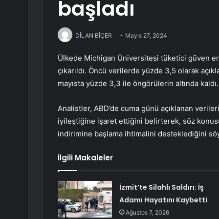
başladı
DİLAN BİÇER
Mayıs 27, 2024
Ülkede Michigan Üniversitesi tüketici güven en
çıkarıldı. Öncü verilerde yüzde 3,5 olarak açıkl
mayısta yüzde 3,3 ile öngörülerin altında kaldı.
Analistler, ABD’de cuma günü açıklanan verileri
iyileştiğine işaret ettiğini belirterek, söz ko
indirimine başlama ihtimalini desteklediğini söy
İlgili Makaleler
İzmit’te Silahlı Saldırı: İş
Adamı Hayatını Kaybetti
Ağustos 7, 2026