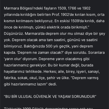
Marmara Bölgesi’ndeki fayların 1509, 1766 ve 1902
yıllarında kırıldığını belirten Prof. 1902’de kırılan kısım, orta
kısmın kırılmasını bekliyoruz. En eskisi 1509’da kırıldı, daha
önce de kırılmıştı, çünkü elektrik orada birikmişti.”
Düşünürüz. Marmara’da deprem olur mu olmaz diye bir şey
yok. Deprem olacak ama tam saatini, gününü ve saatini
bilmiyoruz. Baktığınızda 500 yılı geçtik, yani deprem
kapıda. ‘Deprem ne zaman olacak?’ diye soruldu. Soranlara
‘yarın olur’ diyorum. Depreme yarın olacakmış gibi
hazırlanmamız gerekiyor. Bu bir kumar değil, burada
hayatlarımız tehlikede. Herkes; aile, birey, işyeri, sanayi,
fabrika, sokak, okul, ilçe, şehir ve ülke. “Deprem varmış
gibi hazırlanmamız lazım” dedi.
“BU BİR ULUSAL GÜVENLİK VE YAŞAM SORUNUDUR”
Türkiye’de 1999 Gölcük depreminden sonra çok şey