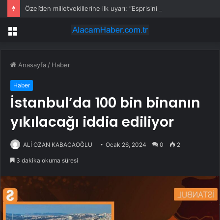
Özel’den milletvekillerine ilk uyarı: “Esprisini bile yapmayacaksınız”
Menü
Anasayfa
/
Haber
Haber
İstanbul’da 100 bin binanın
yıkılacağı iddia ediliyor
ALİ OZAN KABACAOĞLU
Ocak 26, 2024
0
2
3 dakika okuma süresi