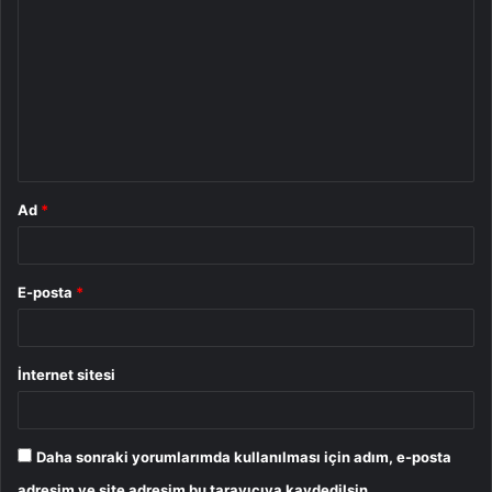
o
r
u
m
*
Ad
*
E-posta
*
İnternet sitesi
Daha sonraki yorumlarımda kullanılması için adım, e-posta
adresim ve site adresim bu tarayıcıya kaydedilsin.