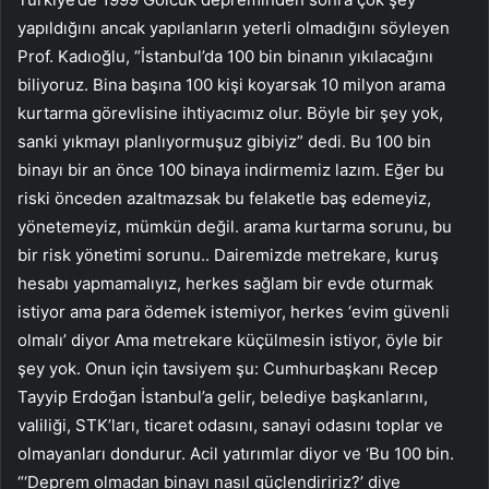
yapıldığını ancak yapılanların yeterli olmadığını söyleyen
Prof. Kadıoğlu, “İstanbul’da 100 bin binanın yıkılacağını
biliyoruz. Bina başına 100 kişi koyarsak 10 milyon arama
kurtarma görevlisine ihtiyacımız olur. Böyle bir şey yok,
sanki yıkmayı planlıyormuşuz gibiyiz” dedi. Bu 100 bin
binayı bir an önce 100 binaya indirmemiz lazım. Eğer bu
riski önceden azaltmazsak bu felaketle baş edemeyiz,
yönetemeyiz, mümkün değil. arama kurtarma sorunu, bu
bir risk yönetimi sorunu.. Dairemizde metrekare, kuruş
hesabı yapmamalıyız, herkes sağlam bir evde oturmak
istiyor ama para ödemek istemiyor, herkes ‘evim güvenli
olmalı’ diyor Ama metrekare küçülmesin istiyor, öyle bir
şey yok. Onun için tavsiyem şu: Cumhurbaşkanı Recep
Tayyip Erdoğan İstanbul’a gelir, belediye başkanlarını,
valiliği, STK’ları, ticaret odasını, sanayi odasını toplar ve
olmayanları dondurur. Acil yatırımlar diyor ve ‘Bu 100 bin.
“‘Deprem olmadan binayı nasıl güçlendiririz?’ diye