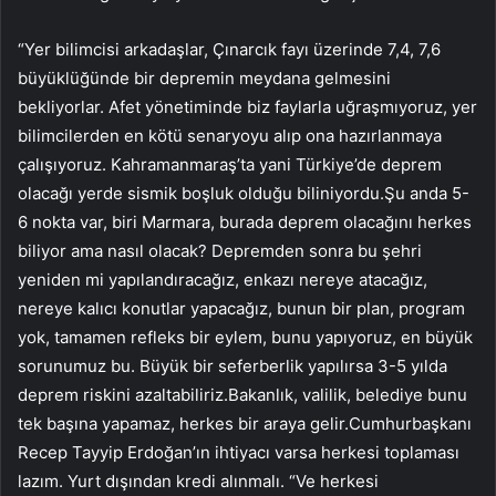
“Yer bilimcisi arkadaşlar, Çınarcık fayı üzerinde 7,4, 7,6
büyüklüğünde bir depremin meydana gelmesini
bekliyorlar. Afet yönetiminde biz faylarla uğraşmıyoruz, yer
bilimcilerden en kötü senaryoyu alıp ona hazırlanmaya
çalışıyoruz. Kahramanmaraş’ta yani Türkiye’de deprem
olacağı yerde sismik boşluk olduğu biliniyordu.Şu anda 5-
6 nokta var, biri Marmara, burada deprem olacağını herkes
biliyor ama nasıl olacak? Depremden sonra bu şehri
yeniden mi yapılandıracağız, enkazı nereye atacağız,
nereye kalıcı konutlar yapacağız, bunun bir plan, program
yok, tamamen refleks bir eylem, bunu yapıyoruz, en büyük
sorunumuz bu. Büyük bir seferberlik yapılırsa 3-5 yılda
deprem riskini azaltabiliriz.Bakanlık, valilik, belediye bunu
tek başına yapamaz, herkes bir araya gelir.Cumhurbaşkanı
Recep Tayyip Erdoğan’ın ihtiyacı varsa herkesi toplaması
lazım. Yurt dışından kredi alınmalı. “Ve herkesi