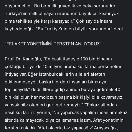
düşünmeliler. Bu bir milli güvenlik ve beka sorunudur.
Türkiye’nin milli olmayan ürününün büyük bir kısmı yok
olma tehlikesiyle karşı karşıyadır.” Çok sayıda insanı
kaybedeceğiz. “Bu Türkiye’nin en büyük sorunudur” dedi.
“FELAKET YÖNETİMİNİ TERSTEN ANLIYORUZ”
Prof. Dr. Kadıoğlu, “En basit ifadeyle 100 bin binanın
çöktüğü bir yerde 10 milyon arama kurtarma personeline
ihtiyaç var. Eğer İstanbul’dakilerin aileleri afetten
etkilenmeseydi, başka illerden insanları bir araya
toplasaydık” dedi. İllere gidip anında buraya getirsek 40
bin kişi olur, her molozun başına bir kişiyi bile koyamayız,
yapsak bile ölenleri geri getiremeyiz.” “‘Enkaz altından
nasıl kurtarırız’ yerine, ‘Ne yaparsak yapalım insanlar enkaz
altında kalmayacak’ diye çalışmamız lazım. Afet yönetimini
tersten anladık. ‘Afet olacak, biz yapacağız’ Arayacağız,