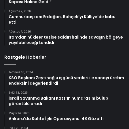
Sopası Haline Geldi”
Ağustos 7, 2026
Cumhurbaşkanı Erdoğan, Bahçeli’yi Külliye’de kabul
etti
Ağustos 7, 2026
İran’dan nükleer tesise saldırı halinde savaşın bölgeye
yayılabileceği tehdidi
Rastgele Haberler
Temmuz 10, 2024
KSO Başkanı Zeytinoğlu işgücü verileri ile sanayi üretim
endeksini değerlendirdi
Eylül 13, 2025
İsrail Savunma Bakanı Katz’ın numarasını bulup
görüntülü aradı
Mayıs 14, 2026
Ankara’da Sahte İçki Operasyonu: 48 Gözaltı
Eylül 20, 2024