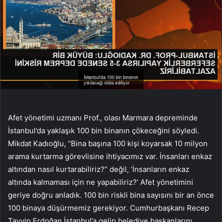
Afet yönetimi uzmanı Prof., olası Marmara depreminde
İstanbul’da yaklaşık 100 bin binanın çökeceğini söyledi.
Mikdat Kadıoğlu, “Bina başına 100 kişi koyarsak 10 milyon
arama kurtarma görevlisine ihtiyacımız var. İnsanları enkaz
altından nasıl kurtarabiliriz?” değil, ‘İnsanların enkaz
altında kalmaması için ne yapabiliriz?’ Afet yönetimini
geriye doğru anladık. 100 bin riskli bina sayısını bir an önce
100 binaya düşürmemiz gerekiyor. Cumhurbaşkanı Recep
Tayyip Erdoğan İstanbul’a gelip belediye başkanlarını,