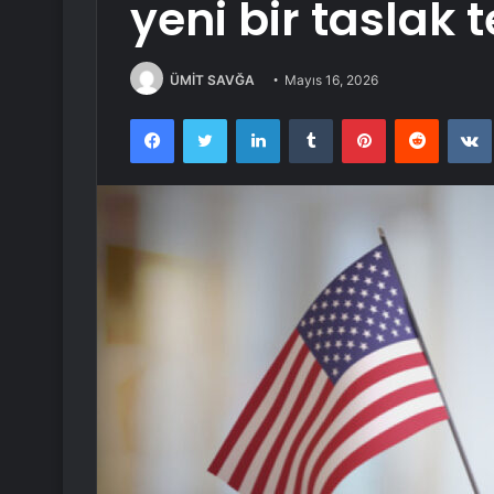
yeni bir taslak 
ÜMİT SAVĞA
Mayıs 16, 2026
Facebook
Twitter
LinkedIn
Tumblr
Pinterest
Reddit