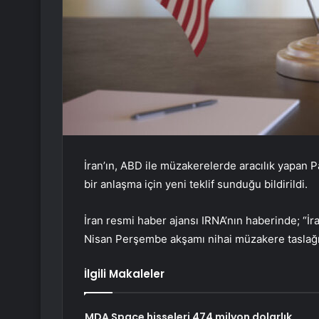
İran’ın, ABD ile müzakerelerde aracılık yapan 
bir anlaşma için yeni teklif sunduğu bildirildi.
İran resmi haber ajansı IRNA’nın haberinde; “İ
Nisan Perşembe akşamı nihai müzakere taslağının
İlgili Makaleler
MDA Space hisseleri 474 milyon dolarlık