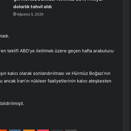
dolarlık tahvil aldı
Ağustos 5, 2026
madı.
çeren teklifi ABD’ye iletilmek üzere geçen hafta arabulucu
şın kalıcı olarak sonlandırılması ve Hürmüz Boğazı’nın
ancak İran’ın nükleer faaliyetlerinin kalıcı ateşkesten
ildirilmişti.
erest
Reddit
VKontakte
Odnoklassniki
Pocket
E-Posta ile paylaş
Yazdır