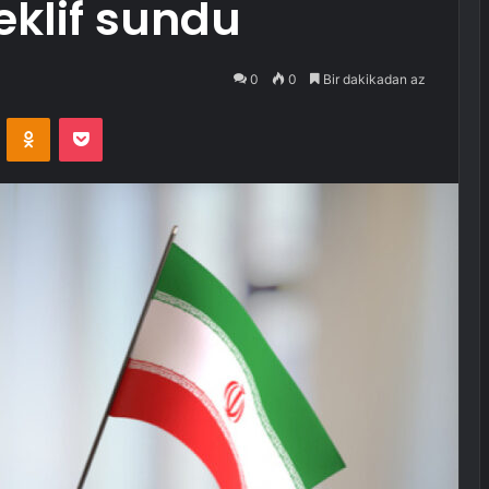
teklif sundu
0
0
Bir dakikadan az
VKontakte
Odnoklassniki
Pocket