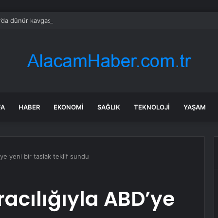
’da dünür kavgası: Ölü ve yaralılar var
FA
HABER
EKONOMI
SAĞLIK
TEKNOLOJI
YAŞAM
’ye yeni bir taslak teklif sundu
racılığıyla ABD’ye