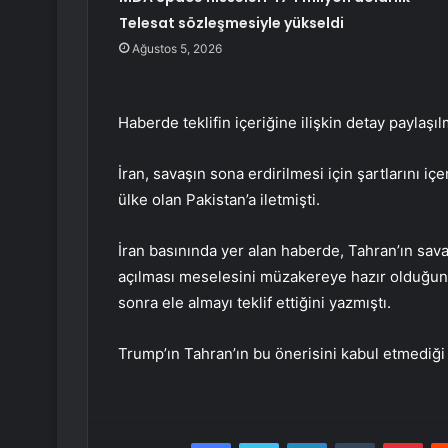
Telesat sözleşmesiyle yükseldi
Ağustos 5, 2026
Haberde teklifin içeriğine ilişkin detay paylaşıl
İran, savaşın sona erdirilmesi için şartlarını i
ülke olan Pakistan’a iletmişti.
İran basınında yer alan haberde, Tahran’ın sava
açılması meselesini müzakereye hazır olduğunu 
sonra ele almayı teklif ettiğini yazmıştı.
Trump’ın Tahran’ın bu önerisini kabul etmediği b
Facebook
Twitter
LinkedIn
Tumblr
Pint