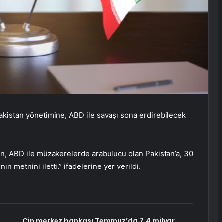
Pakistan yönetimine, ABD ile savaşı sona erdirebilecek
ran, ABD ile müzakerelerde arabulucu olan Pakistan’a, 30
 metnini iletti.” ifadelerine yer verildi.
Çin merkez bankası Temmuz’da 7,4 milyar