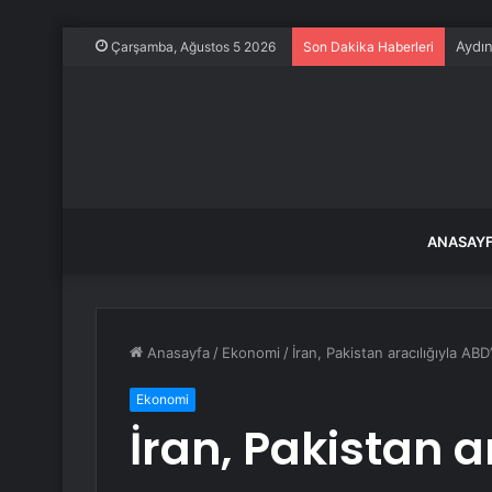
Aydın
Çarşamba, Ağustos 5 2026
Son Dakika Haberleri
ANASAY
Anasayfa
/
Ekonomi
/
İran, Pakistan aracılığıyla ABD
Ekonomi
İran, Pakistan a