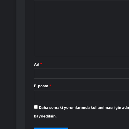
Y
o
r
u
m
*
Ad
*
E-posta
*
Daha sonraki yorumlarımda kullanılması için adı
kaydedilsin.