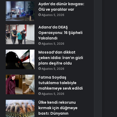
Aydın’da dünür kavgası:
Ölü ve yaralılar var
Ağustos 5, 2026
Adana’da DEAŞ
Operasyonu: 16 Şüpheli
Yakalandı
Ağustos 5, 2026
Mossad’dan dikkat
çeken iddia: İran’ın gizli
planı deşifre oldu
Ağustos 5, 2026
Fatma Soydaş
tutuklama talebiyle
mahkemeye sevk edildi
Ağustos 5, 2026
Ülke kendi rekorunu
kırmak için düğmeye
bastı: Dünyanın