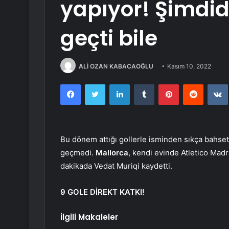
yapıyor! Şimdid
geçti bile
ALİ OZAN KABACAOĞLU
Kasım 10, 2022
Facebook
Twitter
LinkedIn
Tumblr
Pinterest
Reddit
Bu dönem attığı gollerle isminden sıkça bahse
geçmedi.
Mallorca
, kendi evinde Atletico Madr
dakikada Vedat Muriqi kaydetti.
9 GOLE DİREKT KATKI!
İlgili Makaleler