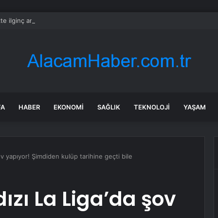
kte ilginç anlar! Çuval patladı paralar yola saçıldı
FA
HABER
EKONOMI
SAĞLIK
TEKNOLOJI
YAŞAM
şov yapıyor! Şimdiden kulüp tarihine geçti bile
dızı La Liga’da şov