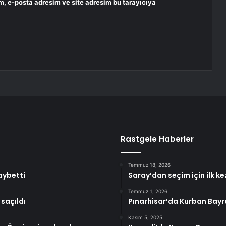
m, e-posta adresim ve site adresim bu tarayıcıya
Rastgele Haberler
Temmuz 18, 2026
aybetti
Saray’dan seçim için ilk ke
Temmuz 1, 2026
 saçıldı
Pınarhisar’da Kurban Bayr
Kasım 5, 2025