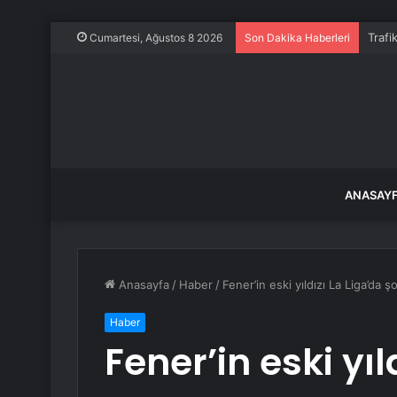
Trafi
Cumartesi, Ağustos 8 2026
Son Dakika Haberleri
ANASAY
Anasayfa
/
Haber
/
Fener’in eski yıldızı La Liga’da 
Haber
Fener’in eski yıl