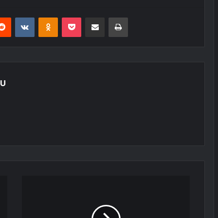
erest
Reddit
VKontakte
Odnoklassniki
Pocket
E-Posta ile paylaş
Yazdır
LU