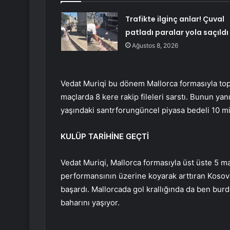
Trafikte ilginç anlar! Çuval
patladı paralar yola saçıldı
Ağustos 8, 2026
Vedat Muriqi bu dönem Mallorca formasıyla top
maçlarda 8 kere rakip fileleri sarstı. Bunun yan
yaşındaki santrforungüncel piyasa bedeli 10 mil
KULÜP TARİHİNE GEÇTİ
Vedat Muriqi, Mallorca formasıyla üst üste 5 ma
performansının üzerine koyarak arttıran Kosova
başardı. Mallorcada gol krallığında da ben bur
baharını yaşıyor.