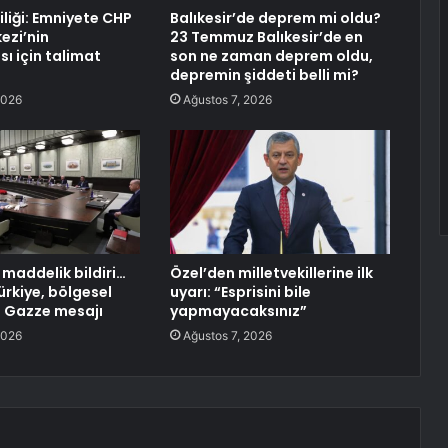
iliği: Emniyete CHP
Balıkesir’de deprem mi oldu?
ezi’nin
23 Temmuz Balıkesir’de en
ı için talimat
son ne zaman deprem oldu,
depremin şiddeti belli mi?
2026
Ağustos 7, 2026
maddelik bildiri…
Özel’den milletvekillerine ilk
ürkiye, bölgesel
uyarı: “Esprisini bile
e Gazze mesajı
yapmayacaksınız”
2026
Ağustos 7, 2026