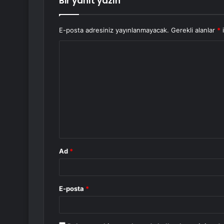
Bir yanıt yazın
E-posta adresiniz yayınlanmayacak.
Gerekli alanlar
*
i
Y
o
r
u
m
*
Ad
*
E-posta
*