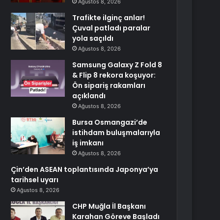
Ağustos 8, 2026
Trafikte ilginç anlar!
Çuval patladı paralar
yola saçıldı
Ağustos 8, 2026
Samsung Galaxy Z Fold 8
& Flip 8 rekora koşuyor:
Ön sipariş rakamları
açıklandı
Ağustos 8, 2026
Bursa Osmangazi’de
istihdam buluşmalarıyla
iş imkanı
Ağustos 8, 2026
Çin’den ASEAN toplantısında Japonya’ya
tarihsel uyarı
Ağustos 8, 2026
CHP Muğla İl Başkanı
Karahan Göreve Başladı