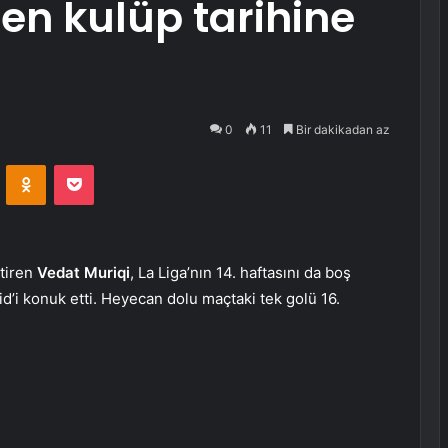
en kulüp tarihine
0
11
Bir dakikadan az
VKontakte
Odnoklassniki
Pocket
ttiren
Vedat Muriqi
, La Liga’nın 14. haftasını da boş
id’i konuk etti. Heyecan dolu maçtaki tek golü 16.