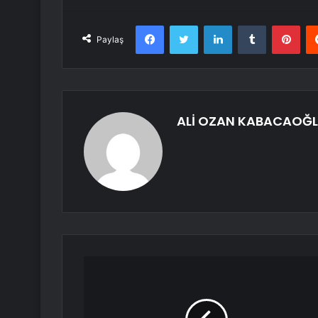
Facebook
Twitter
LinkedIn
Tumblr
Pint
Paylaş
ALİ OZAN KABACAOĞ