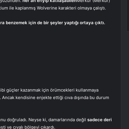
n yüzünden.
her an eriyip katılaşabilen
Merkür (Merkür)
ium ile kaplanmış Wolverine karakteri olmaya çalıştı.
 benzemek için de bir şeyler yaptığı ortaya çıktı.
bi güçler kazanmak için örümcekleri kullanmaya
 Ancak kendisine enjekte ettiği cıva dışında bu durum
ğunu doğruladı. Neyse ki, damarlarında değil
sadece deri
sti ve cıvalı bölgeyi çıkardı.