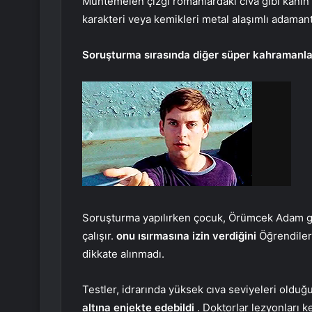
Muhtemelen çizgi romanlardaki cıva gibi kanı
karakteri veya kemikleri metal alaşımlı adamant
Soruşturma sırasında diğer süper kahramanlara
Soruşturma yapılırken çocuk, Örümcek Adam gi
çalışır.
onu ısırmasına izin verdiğini
Öğrendiler.
dikkate alınmadı.
Testler, idrarında yüksek cıva seviyeleri oldu
altına enjekte edebildi
. Doktorlar lezyonları ke