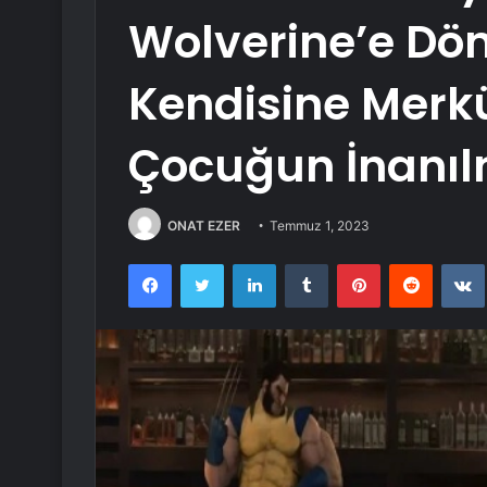
Wolverine’e Dö
Kendisine Merkü
Çocuğun İnanıl
ONAT EZER
Temmuz 1, 2023
Facebook
Twitter
LinkedIn
Tumblr
Pinterest
Reddit