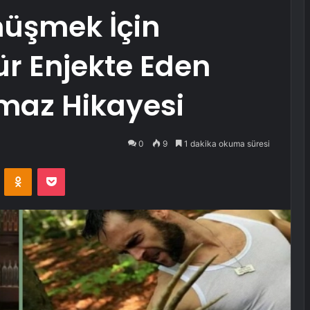
nüşmek İçin
r Enjekte Eden
maz Hikayesi
0
9
1 dakika okuma süresi
VKontakte
Odnoklassniki
Pocket