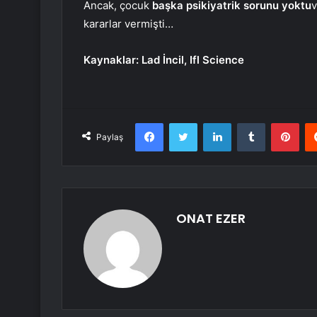
Ancak, çocuk
başka psikiyatrik sorunu yoktu
v
kararlar vermişti…
Kaynaklar: Lad İncil, Ifl Science
Facebook
Twitter
LinkedIn
Tumblr
Pint
Paylaş
ONAT EZER