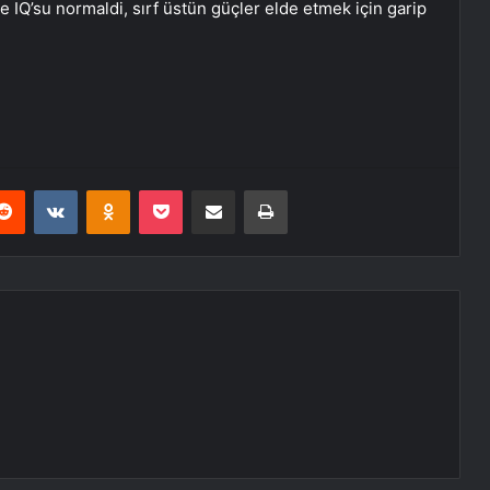
e IQ’su normaldi, sırf üstün güçler elde etmek için garip
erest
Reddit
VKontakte
Odnoklassniki
Pocket
E-Posta ile paylaş
Yazdır