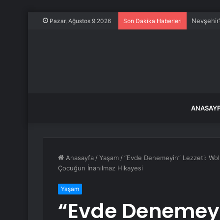
Nevşehir’
Pazar, Ağustos 9 2026
Son Dakika Haberleri
ANASAY
Anasayfa
/
Yaşam
/
“Evde Denemeyin” Lezzeti: Wol
Çocuğun İnanılmaz Hikayesi
Yaşam
“Evde Denemeyin