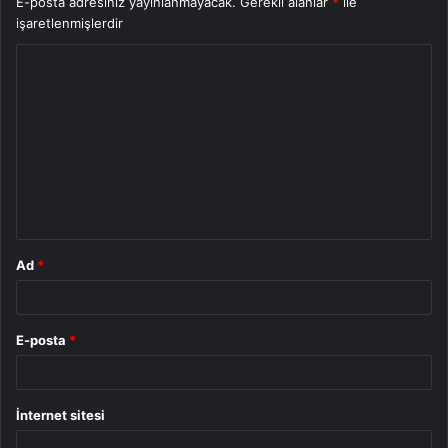
E-posta adresiniz yayınlanmayacak.
Gerekli alanlar
*
ile
işaretlenmişlerdir
Y
o
r
u
m
*
Ad
*
E-posta
*
İnternet sitesi