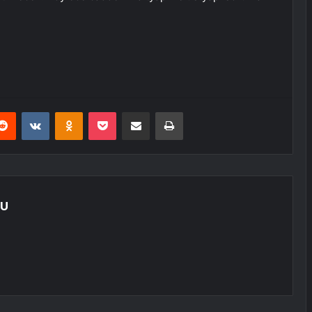
erest
Reddit
VKontakte
Odnoklassniki
Pocket
E-Posta ile paylaş
Yazdır
LU