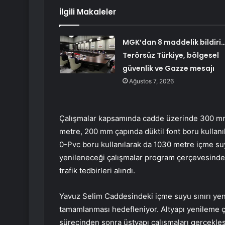
İlgili Makaleler
MGK’dan 8 maddelik bildiri
Terörsüz Türkiye, bölgesel
güvenlik ve Gazze mesajı
Ağustos 7, 2026
Çalışmalar kapsamında cadde üzerinde 300 mm 
metre, 200 mm çapında düktil font boru kullanı
0-Pvc boru kullanılarak da 1030 metre içme su
yenileneceği çalışmalar program çerçevesinde 
trafik tedbirleri alındı.
Yavuz Selim Caddesindeki içme suyu sınırı yeni
tamamlanması hedefleniyor. Altyapı yenileme ça
sürecinden sonra üstyapı çalışmaları gerçekleşt