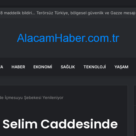
milletvekillerine ilk uyarı: “Esprisini bile yapmayacaksınız”
FA
HABER
EKONOMI
SAĞLIK
TEKNOLOJI
YAŞAM
de İçmesuyu Şebekesi Yenileniyor
 Selim Caddesinde