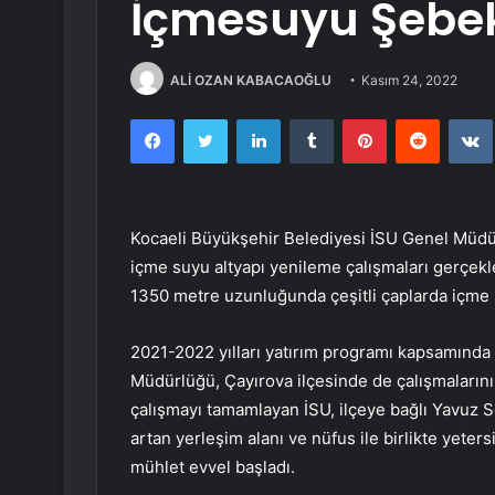
İçmesuyu Şebek
ALİ OZAN KABACAOĞLU
Kasım 24, 2022
Facebook
Twitter
LinkedIn
Tumblr
Pinterest
Reddit
Kocaeli Büyükşehir Belediyesi İSU Genel Müdü
içme suyu altyapı yenileme çalışmaları gerçek
1350 metre uzunluğunda çeşitli çaplarda içme 
2021-2022
yılları yatırım programı kapsamında
Müdürlüğü, Çayırova ilçesinde de çalışmalarını 
çalışmayı tamamlayan İSU, ilçeye bağlı Yavu
artan yerleşim alanı ve nüfus ile birlikte yeter
mühlet evvel başladı.