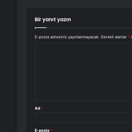
Bir yanıt yazın
E-posta adresiniz yayınlanmayacak.
Gerekli alanlar
*
i
Y
o
r
u
m
*
Ad
*
E-posta
*