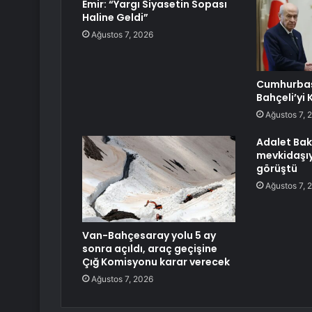
Emir: “Yargı Siyasetin Sopası
Haline Geldi”
Ağustos 7, 2026
Cumhurbaş
Bahçeli’yi 
Ağustos 7, 
Adalet Bak
mevkidaşıyla
görüştü
Ağustos 7, 
Van-Bahçesaray yolu 5 ay
sonra açıldı, araç geçişine
Çığ Komisyonu karar verecek
Ağustos 7, 2026