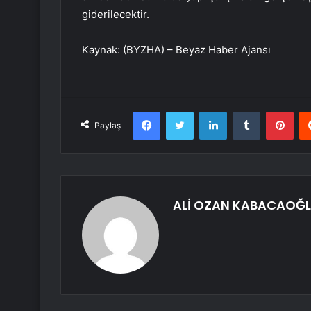
giderilecektir.
Kaynak: (BYZHA) – Beyaz Haber Ajansı
Facebook
Twitter
LinkedIn
Tumblr
Pint
Paylaş
ALİ OZAN KABACAOĞ