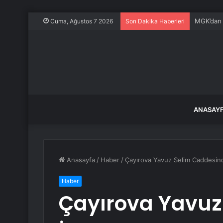
Özel’den 
Cuma, Ağustos 7 2026
Son Dakika Haberleri
ANASAY
Anasayfa
/
Haber
/
Çayırova Yavuz Selim Caddesin
Haber
Çayırova Yavuz