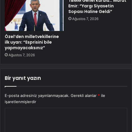
TBMM Genel Kurulu… Murat
Emir: “Yargı Siyasetin
Sopası Haline Geldi”
Ağustos 7, 2026
Özel’den milletvekillerine
ilk uyarı: “Esprisini bile
yapmayacaksınız”
Ağustos 7, 2026
Bir yanıt yazın
E-posta adresiniz yayınlanmayacak.
Gerekli alanlar
*
ile
işaretlenmişlerdir
Y
o
r