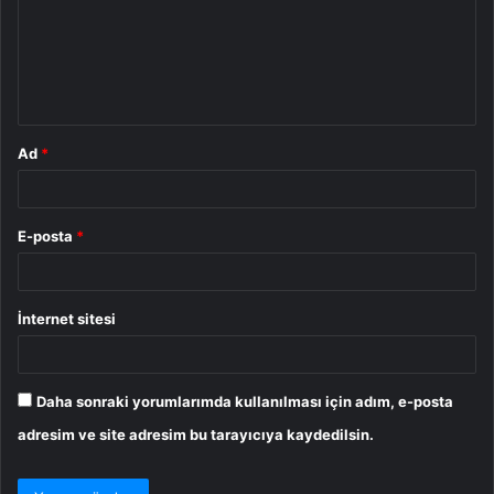
u
m
*
Ad
*
E-posta
*
İnternet sitesi
Daha sonraki yorumlarımda kullanılması için adım, e-posta
adresim ve site adresim bu tarayıcıya kaydedilsin.