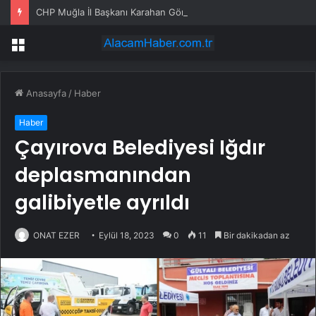
CHP Muğla İl Başkanı Karahan Göreve Başladı
Menü
Anasayfa
/
Haber
Haber
Çayırova Belediyesi Iğdır
deplasmanından
galibiyetle ayrıldı
ONAT EZER
Eylül 18, 2023
0
11
Bir dakikadan az