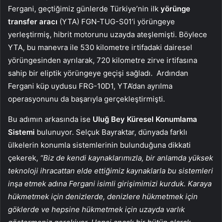
Fergani, geçtiğimiz günlerde Türkiye’nin ilk
yörünge
transfer aracı
(YTA) FGN-TUG-S01’i yörüngeye
yerleştirmiş, hibrit motorunu uzayda ateşlemişti. Böylece
YTA, bu manevra ile 530 kilometre irtifadaki dairesel
yörüngesinden ayrılarak, 720 kilometre zirve irtifasına
sahip bir eliptik yörüngeye geçişi sağladı. Ardından
Fergani küp uydusu FRG-10D1, YTA’dan ayrılma
operasyonunu da başarıyla gerçekleştirmişti.
Bu adımın arkasında ise
Uluğ Bey Küresel Konumlama
Sistemi
bulunuyor. Selçuk Bayraktar, dünyada farklı
ülkelerin konumla sistemlerinin bulunduğuna dikkati
çekerek,
“Biz de kendi kaynaklarımızla, bir anlamda yüksek
teknoloji ihracattan elde ettiğimiz kaynaklarla bu sistemleri
inşa etmek adına Fergani isimli girişimimizi kurduk. Karaya
hükmetmek için denizlerde, denizlere hükmetmek için
göklerde ve hepsine hükmetmek için uzayda varlık