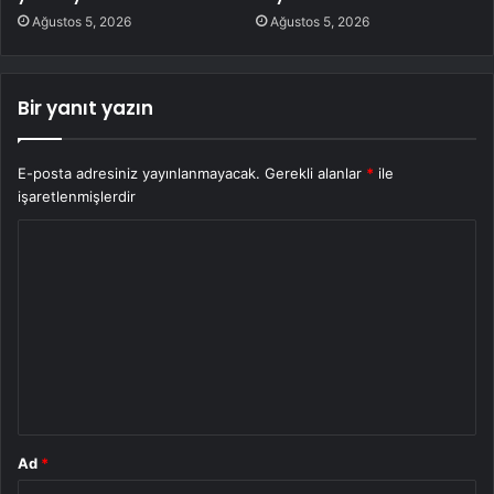
Ağustos 5, 2026
Ağustos 5, 2026
Bir yanıt yazın
E-posta adresiniz yayınlanmayacak.
Gerekli alanlar
*
ile
işaretlenmişlerdir
Y
o
r
u
m
*
Ad
*