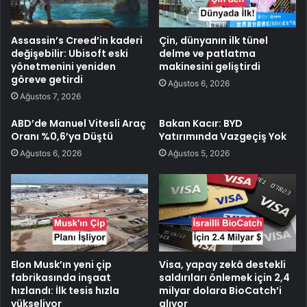
Assassin’s Creed’in kaderi
Çin, dünyanın ilk tünel
değişebilir: Ubisoft eski
delme ve patlatma
yönetmenini yeniden
makinesini geliştirdi
göreve getirdi
Ağustos 6, 2026
Ağustos 7, 2026
ABD’de Manuel Vitesli Araç
Bakan Kacır: BYD
Oranı %0,6’ya Düştü
Yatırımında Vazgeçiş Yok
Ağustos 6, 2026
Ağustos 5, 2026
Elon Musk’ın yeni çip
Visa, yapay zekâ destekli
fabrikasında inşaat
saldırıları önlemek için 2,4
hızlandı: İlk tesis hızla
milyar dolara BioCatch’i
yükseliyor
alıyor