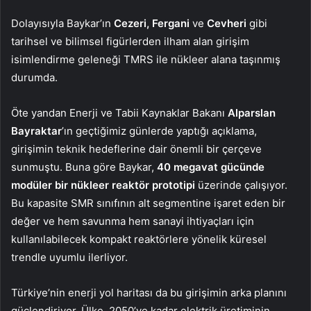
Dolayısıyla Baykar’ın
Cezeri, Fergani
ve
Cevheri
gibi
tarihsel ve bilimsel figürlerden ilham alan girişim
isimlendirme geleneği TMRS ile nükleer alana taşınmış
durumda.
Öte yandan Enerji ve Tabii Kaynaklar Bakanı
Alparslan
Bayraktar
’ın geçtiğimiz günlerde yaptığı açıklama,
girişimin teknik hedeflerine dair önemli bir çerçeve
sunmuştu. Buna göre Baykar,
40 megavat gücünde
modüler bir nükleer reaktör prototipi
üzerinde çalışıyor.
Bu kapasite SMR sınıfının alt segmentine işaret eden bir
değer ve hem savunma hem sanayi ihtiyaçları için
kullanılabilecek kompakt reaktörlere yönelik küresel
trendle uyumlu ilerliyor.
Türkiye’nin enerji yol haritası da bu girişimin arka planını
güçlendiriyor. Ülke, 2050’ye kadar elektrik üretiminin