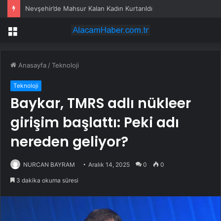
Nevşehir’de Mahsur Kalan Kadın Kurtarıldı
Menü
Anasayfa
/
Teknoloji
Teknoloji
Baykar, TMRS adlı nükleer
girişim başlattı: Peki adı
nereden geliyor?
NURCAN BAYRAM
Aralık 14, 2025
0
0
3 dakika okuma süresi