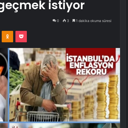
eçmek istiyor
0
3
1 dakika okuma süresi
VKontakte
Odnoklassniki
Pocket