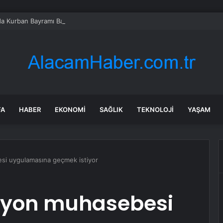
’da Kurban Bayramı Bayramlaşma Programı
FA
HABER
EKONOMI
SAĞLIK
TEKNOLOJI
YAŞAM
si uygulamasına geçmek istiyor
syon muhasebesi