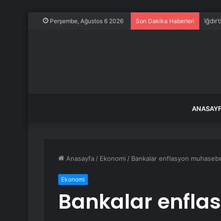
Iğdır
Perşembe, Ağustos 6 2026
Son Dakika Haberleri
ANASAY
Anasayfa
/
Ekonomi
/
Bankalar enflasyon muhasebe
Ekonomi
Bankalar enfla