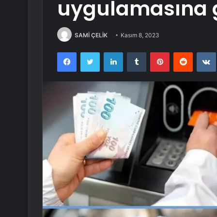
uygulamasına g
SAMİ ÇELİK
Kasım 8, 2023
Facebook
Twitter
LinkedIn
Tumblr
Pinterest
Reddit