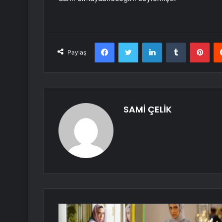
Facebook
Twitter
LinkedIn
Tumblr
Pint
Paylaş
SAMİ ÇELİK