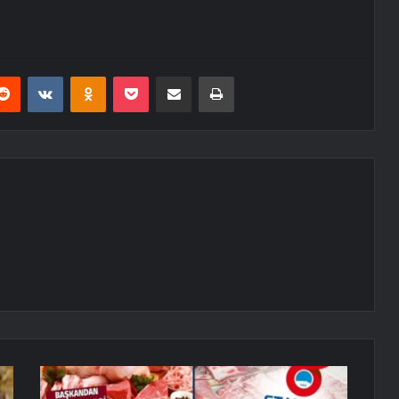
erest
Reddit
VKontakte
Odnoklassniki
Pocket
E-Posta ile paylaş
Yazdır