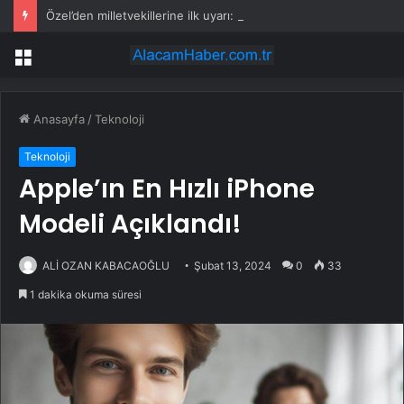
Özel’den milletvekillerine ilk uyarı: “Esprisini bile yapmayacaksınız”
Menü
Anasayfa
/
Teknoloji
Teknoloji
Apple’ın En Hızlı iPhone
Modeli Açıklandı!
ALİ OZAN KABACAOĞLU
Şubat 13, 2024
0
33
1 dakika okuma süresi