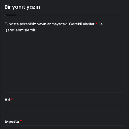
Bir yanıt yazın
E-posta adresiniz yayınlanmayacak.
Gerekli alanlar
*
ile
işaretlenmişlerdir
Y
o
r
u
m
*
Ad
*
E-posta
*