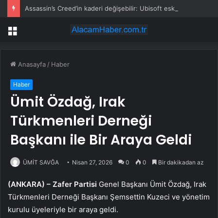
Assassin’s Creed’in kaderi değişebilir: Ubisoft eski yönetmenini yeniden göreve getirdi
Menü
Anasayfa
/
Haber
Haber
Ümit Özdağ, Irak
Türkmenleri Derneği
Başkanı ile Bir Araya Geldi
ÜMİT SAVĞA
Nisan 27, 2026
0
0
Bir dakikadan az
(ANKARA) –
Zafer Partisi
Genel Başkanı Ümit Özdağ, Irak
Türkmenleri Derneği Başkanı Şemsettin Kuzeci ve yönetim
kurulu üyeleriyle bir araya geldi.