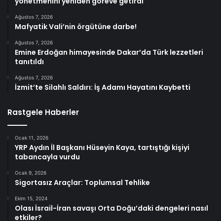
yönetmenini yeniden göreve getirdi
Ağustos 7, 2026
Mafyatik Vali’nin örgütüne darbe!
Ağustos 7, 2026
Emine Erdoğan himayesinde Dakar’da Türk lezzetleri
tanıtıldı
Ağustos 7, 2026
İzmit’te Silahlı Saldırı: İş Adamı Hayatını Kaybetti
Rastgele Haberler
Ocak 11, 2026
YRP Aydın İl Başkanı Hüseyin Kaya, tartıştığı kişiyi
tabancayla vurdu
Ocak 9, 2026
Sigortasız Araçlar: Toplumsal Tehlike
Ekim 15, 2024
Olası İsrail-İran savaşı Orta Doğu’daki dengeleri nasıl
etkiler?