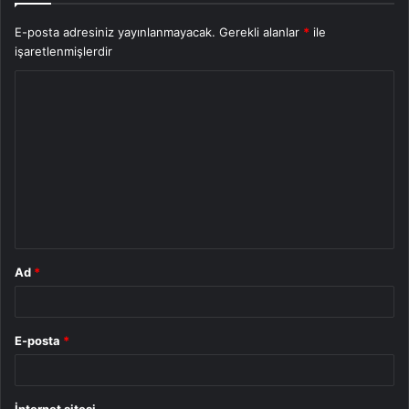
E-posta adresiniz yayınlanmayacak.
Gerekli alanlar
*
ile
işaretlenmişlerdir
Y
o
r
u
m
*
Ad
*
E-posta
*