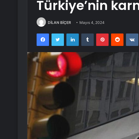
Türkiye’nin kar
DİLAN BİÇER
Mayıs 4, 2024
Facebook
Twitter
LinkedIn
Tumblr
Pinterest
Reddit