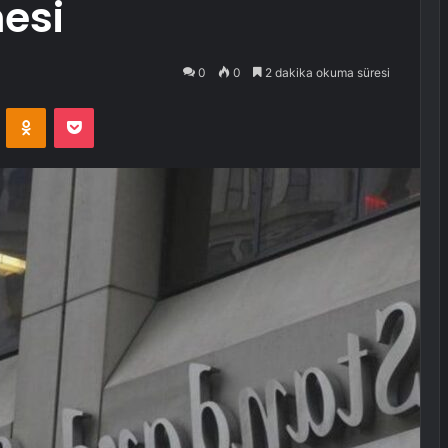
nesi
0
0
2 dakika okuma süresi
VKontakte
Odnoklassniki
Pocket