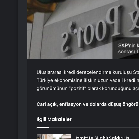
Uluslararası kredi derecelendirme kuruluşu S
Türkiye ekonomisine ilişkin uzun vadeli kredi 
görünümünün “pozitif” olarak korunduğunu açı
Cari açık, enflasyon ve dolarda düşüş öngörü
İlgili Makaleler
İzmit’te Silahlı Saldırı: İş