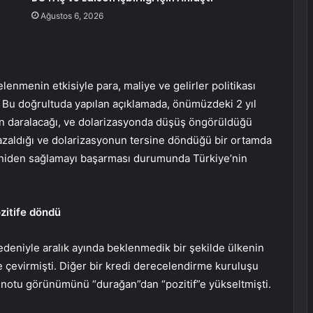
Ağustos 6, 2026
lenmenin etkisiyle para, maliye ve gelirler politikası
 Bu doğrultuda yapılan açıklamada, önümüzdeki 2 yıl
ların daralacağı, ve dolarizasyonda düşüş öngörüldüğü
ğın azaldığı ve dolarizasyonun tersine döndüğü bir ortamda
eniden sağlamayı başarması durumunda Türkiye’nin
zitife döndü
edeniyle aralık ayında beklenmedik bir şekilde ülkenin
 çevirmişti. Diğer bir kredi derecelendirme kuruluşu
i notu görünümünü “durağan”dan “pozitif”e yükseltmişti.