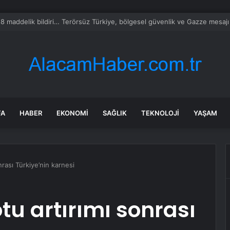
milletvekillerine ilk uyarı: “Esprisini bile yapmayacaksınız”
FA
HABER
EKONOMI
SAĞLIK
TEKNOLOJI
YAŞAM
nrası Türkiye’nin karnesi
tu artırımı sonrası