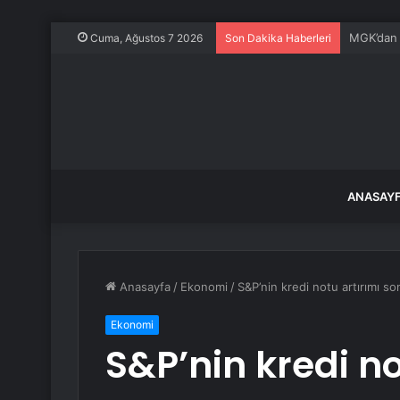
Özel’den 
Cuma, Ağustos 7 2026
Son Dakika Haberleri
ANASAY
Anasayfa
/
Ekonomi
/
S&P’nin kredi notu artırımı so
Ekonomi
S&P’nin kredi no