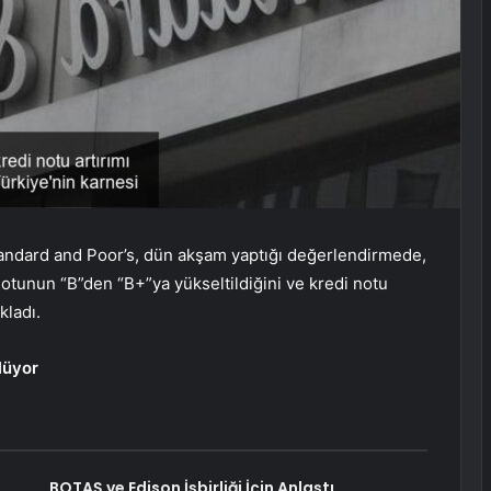
tandard and Poor’s, dün akşam yaptığı değerlendirmede,
notunun “B”den “B+”ya yükseltildiğini ve kredi notu
kladı.
lüyor
BOTAŞ ve Edison İşbirliği İçin Anlaştı