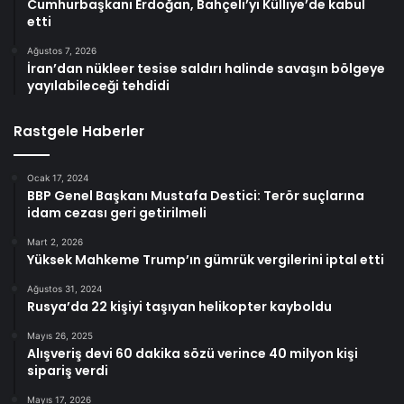
Cumhurbaşkanı Erdoğan, Bahçeli’yi Külliye’de kabul
etti
Ağustos 7, 2026
İran’dan nükleer tesise saldırı halinde savaşın bölgeye
yayılabileceği tehdidi
Rastgele Haberler
Ocak 17, 2024
BBP Genel Başkanı Mustafa Destici: Terör suçlarına
idam cezası geri getirilmeli
Mart 2, 2026
Yüksek Mahkeme Trump’ın gümrük vergilerini iptal etti
Ağustos 31, 2024
Rusya’da 22 kişiyi taşıyan helikopter kayboldu
Mayıs 26, 2025
Alışveriş devi 60 dakika sözü verince 40 milyon kişi
sipariş verdi
Mayıs 17, 2026