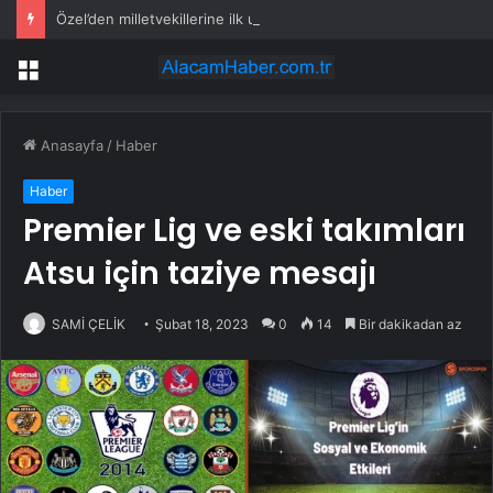
Özel’den milletvekillerine ilk uyarı: “Esprisini bile yapmayacaksınız”
Menü
Anasayfa
/
Haber
Haber
Premier Lig ve eski takımları
Atsu için taziye mesajı
SAMİ ÇELİK
Şubat 18, 2023
0
14
Bir dakikadan az