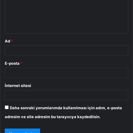
u
m
*
Ad
*
E-posta
*
İnternet sitesi
Daha sonraki yorumlarımda kullanılması için adım, e-posta
adresim ve site adresim bu tarayıcıya kaydedilsin.