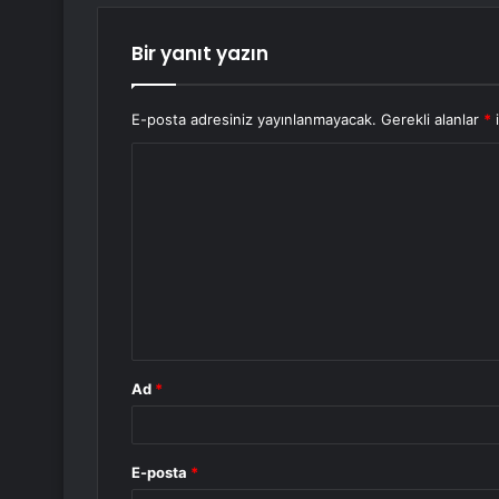
Bir yanıt yazın
E-posta adresiniz yayınlanmayacak.
Gerekli alanlar
*
i
Y
o
r
u
m
*
Ad
*
E-posta
*