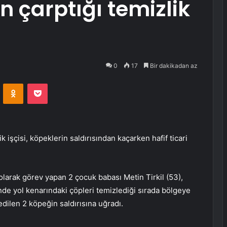
ın çarptığı temizlik
0
17
Bir dakikadan az
VKontakte
Odnoklassniki
Pocket
 işçisi, köpeklerin saldırısından kaçarken hafif ticari
olarak görev yapan 2 çocuk babası Metin Tirkil (53),
nde yol kenarındaki çöpleri temizlediği sırada bölgeye
 edilen 2 köpeğin saldırısına uğradı.