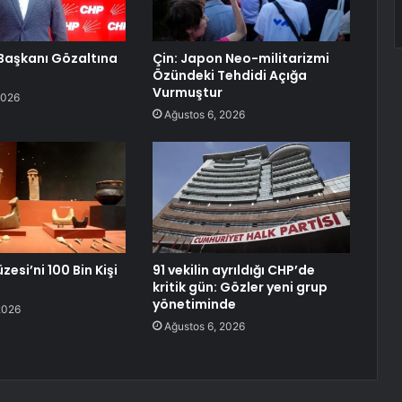
l Başkanı Gözaltına
Çin: Japon Neo-militarizmi
Özündeki Tehdidi Açığa
Vurmuştur
2026
Ağustos 6, 2026
esi’ni 100 Bin Kişi
91 vekilin ayrıldığı CHP’de
i
kritik gün: Gözler yeni grup
yönetiminde
2026
Ağustos 6, 2026