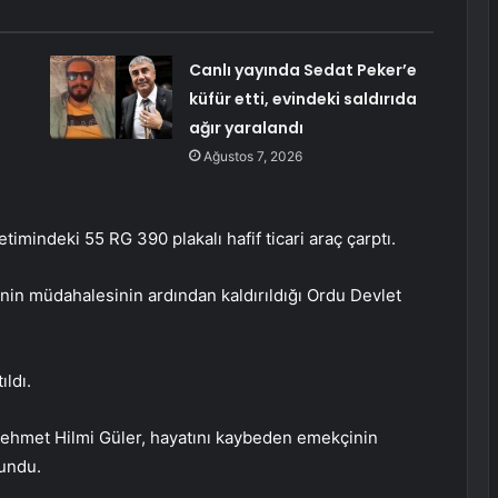
Canlı yayında Sedat Peker’e
küfür etti, evindeki saldırıda
ağır yaralandı
Ağustos 7, 2026
timindeki 55 RG 390 plakalı hafif ticari araç çarptı.
rinin müdahalesinin ardından kaldırıldığı Ordu Devlet
ıldı.
ehmet Hilmi Güler, hayatını kaybeden emekçinin
lundu.