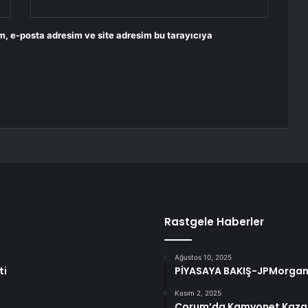
m, e-posta adresim ve site adresim bu tarayıcıya
Rastgele Haberler
Ağustos 10, 2025
ti
PİYASAYA BAKIŞ-JPMorgan, F
Kasım 2, 2025
Çorum’da Kamyonet Kazası