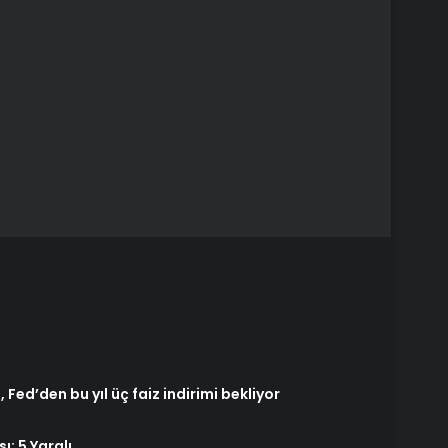
ed’den bu yıl üç faiz indirimi bekliyor
: 5 Yaralı