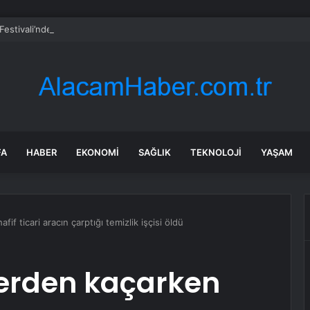
i Festivali’nde Geleneksel Defile
FA
HABER
EKONOMI
SAĞLIK
TEKNOLOJI
YAŞAM
f ticari aracın çarptığı temizlik işçisi öldü
erden kaçarken