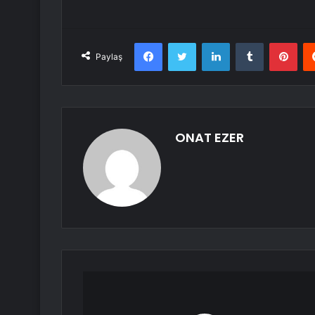
Facebook
Twitter
LinkedIn
Tumblr
Pint
Paylaş
ONAT EZER