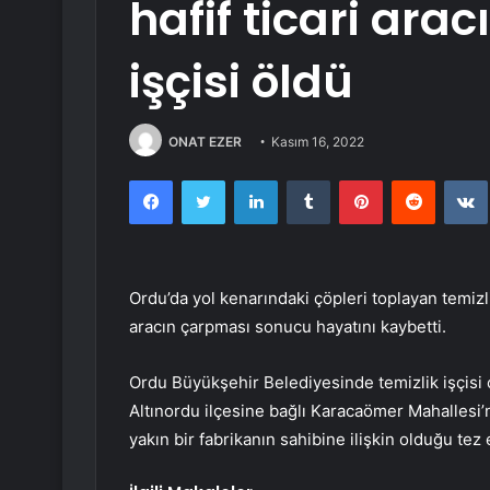
hafif ticari arac
işçisi öldü
ONAT EZER
Kasım 16, 2022
Facebook
Twitter
LinkedIn
Tumblr
Pinterest
Reddit
Ordu’da yol kenarındaki çöpleri toplayan temizlik
aracın çarpması sonucu hayatını kaybetti.
Ordu Büyükşehir Belediyesinde temizlik işçisi 
Altınordu ilçesine bağlı Karacaömer Mahallesi’
yakın bir fabrikanın sahibine ilişkin olduğu tez