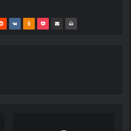
erest
Reddit
VKontakte
Odnoklassniki
Pocket
E-Posta ile paylaş
Yazdır