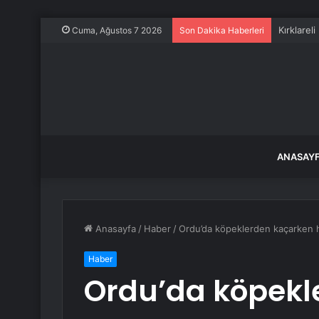
Kırklarel
Cuma, Ağustos 7 2026
Son Dakika Haberleri
ANASAY
Anasayfa
/
Haber
/
Ordu’da köpeklerden kaçarken hafi
Haber
Ordu’da köpekl