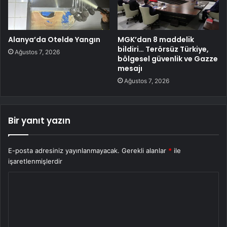
Alanya’da Otelde Yangın
MGK’dan 8 maddelik
bildiri… Terörsüz Türkiye,
Ağustos 7, 2026
bölgesel güvenlik ve Gazze
mesajı
Ağustos 7, 2026
Bir yanıt yazın
E-posta adresiniz yayınlanmayacak.
Gerekli alanlar
*
ile
işaretlenmişlerdir
Y
o
r
u