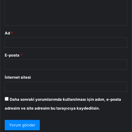
m
*
Ad
*
E-posta
*
İnternet sitesi
Daha sonraki yorumlarımda kullanılması için adım, e-posta
adresim ve site adresim bu tarayıcıya kaydedilsin.