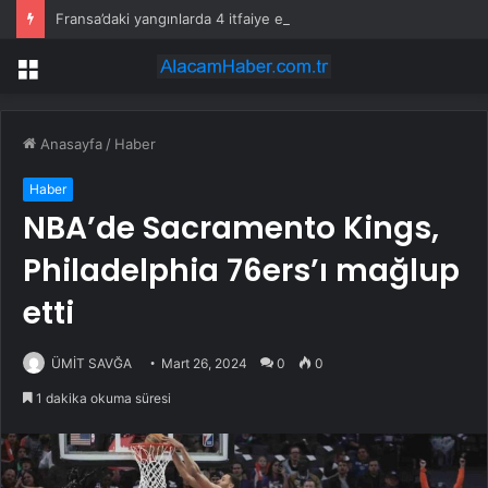
Fransa’daki yangınlarda 4 itfaiye eri hayatını kaybetti
Menü
Anasayfa
/
Haber
Haber
NBA’de Sacramento Kings,
Philadelphia 76ers’ı mağlup
etti
ÜMİT SAVĞA
Mart 26, 2024
0
0
1 dakika okuma süresi