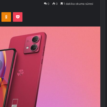
0
0
1 dakika okuma süresi
VKontakte
Odnoklassniki
Pocket