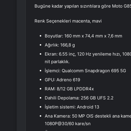
Bugüne kadar yapılan sızıntılara göre Moto G85
Renk Seçenekleri macenta, mavi
Boyutlar: 160 mm x 74,4 mm x 7,6 mm
Ağırlık: 166,8 g
Ekran: 6.55 inç, 120 Hz yenileme hızı, 1
nit parlaklık.
İşlemci: Qualcomm Snapdragon 695 5G
GPU: Adreno 619
RAM: 8/12 GB LPDDR4x
Dahili Depolama: 256 GB UFS 2.2
İşletim sistemi: Android 13
Ana Kamera: 50 MP OIS destekli ana kam
1080P@30/60 kare/sn