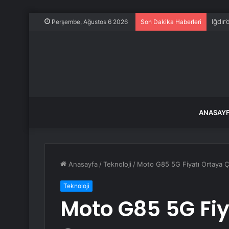
Iğdır
Perşembe, Ağustos 6 2026
Son Dakika Haberleri
ANASAY
Anasayfa
/
Teknoloji
/
Moto G85 5G Fiyatı Ortaya Çı
Teknoloji
Moto G85 5G Fiy