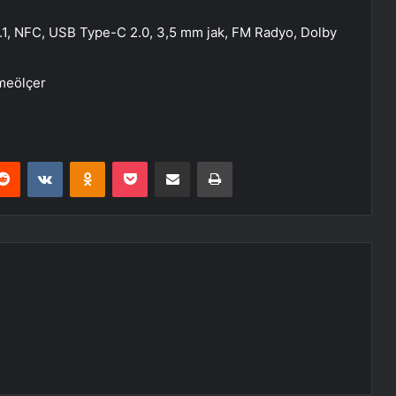
5.1, NFC, USB Type-C 2.0, 3,5 mm jak, FM Radyo, Dolby
vmeölçer
erest
Reddit
VKontakte
Odnoklassniki
Pocket
E-Posta ile paylaş
Yazdır