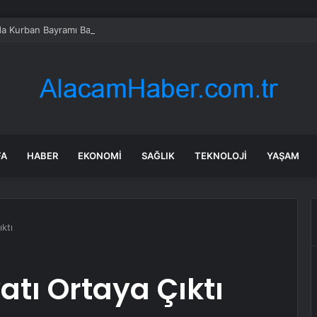
’da Kurban Bayramı Bayramlaşma Programı
FA
HABER
EKONOMI
SAĞLIK
TEKNOLOJI
YAŞAM
ktı
atı Ortaya Çıktı