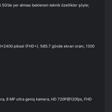
 5G’de yer alması beklenen teknik özellikler şöyle;
080×2400 piksel (FHD+), %85.7 gövde ekran oranı, 1300
era, 8 MP ultra geniş kamera, HD 720P@120fps, FHD