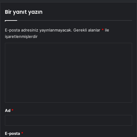
Bir yanıt yazın
E-posta adresiniz yayınlanmayacak.
Gerekli alanlar
*
ile
işaretlenmişlerdir
Y
o
r
u
m
*
Ad
*
E-posta
*