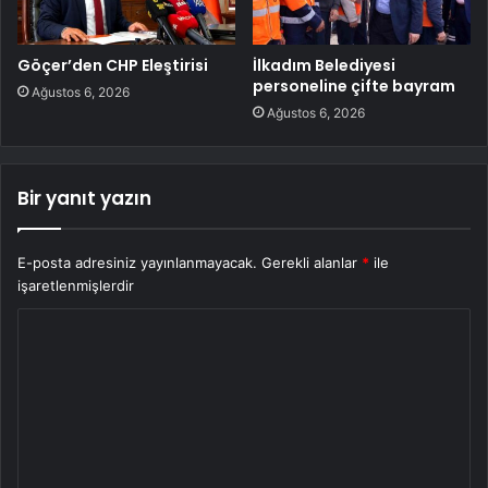
Göçer’den CHP Eleştirisi
İlkadım Belediyesi
personeline çifte bayram
Ağustos 6, 2026
Ağustos 6, 2026
Bir yanıt yazın
E-posta adresiniz yayınlanmayacak.
Gerekli alanlar
*
ile
işaretlenmişlerdir
Y
o
r
u
m
*