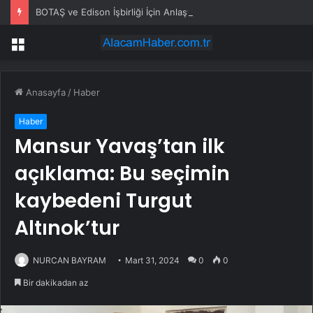
BOTAŞ ve Edison İşbirliği İçin Anlaştı
Menü
Anasayfa
/
Haber
Haber
Mansur Yavaş’tan ilk
açıklama: Bu seçimin
kaybedeni Turgut
Altınok’tur
NURCAN BAYRAM
Mart 31, 2024
0
0
Bir dakikadan az