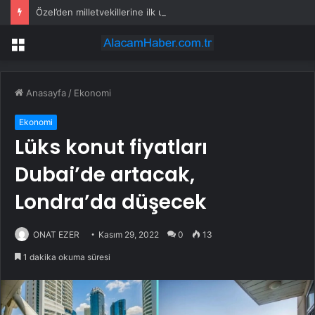
Özel’den milletvekillerine ilk uyarı: “Esprisini bile yapmayacaksınız”
Menü
Anasayfa
/
Ekonomi
Ekonomi
Lüks konut fiyatları
Dubai’de artacak,
Londra’da düşecek
ONAT EZER
Kasım 29, 2022
0
13
1 dakika okuma süresi