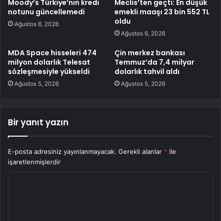
Moody’s Türkiye’nin kredi
Meclis’ten geçti: En düşük
notunu güncellemedi
emekli maaşı 23 bin 552 TL
oldu
Ağustos 6, 2026
Ağustos 6, 2026
MDA Space hisseleri 474
Çin merkez bankası
milyon dolarlık Telesat
Temmuz’da 7,4 milyar
sözleşmesiyle yükseldi
dolarlık tahvil aldı
Ağustos 5, 2026
Ağustos 5, 2026
Bir yanıt yazın
E-posta adresiniz yayınlanmayacak.
Gerekli alanlar
*
ile
işaretlenmişlerdir
Y
o
r