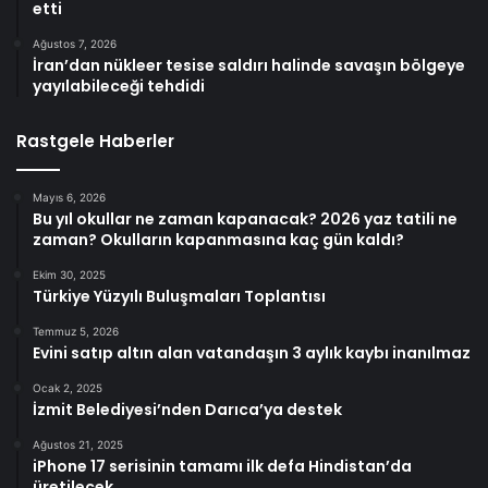
etti
Ağustos 7, 2026
İran’dan nükleer tesise saldırı halinde savaşın bölgeye
yayılabileceği tehdidi
Rastgele Haberler
Mayıs 6, 2026
Bu yıl okullar ne zaman kapanacak? 2026 yaz tatili ne
zaman? Okulların kapanmasına kaç gün kaldı?
Ekim 30, 2025
Türkiye Yüzyılı Buluşmaları Toplantısı
Temmuz 5, 2026
Evini satıp altın alan vatandaşın 3 aylık kaybı inanılmaz
Ocak 2, 2025
İzmit Belediyesi’nden Darıca’ya destek
Ağustos 21, 2025
iPhone 17 serisinin tamamı ilk defa Hindistan’da
üretilecek