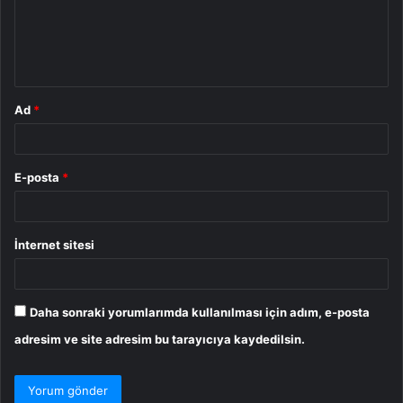
u
m
*
Ad
*
E-posta
*
İnternet sitesi
Daha sonraki yorumlarımda kullanılması için adım, e-posta
adresim ve site adresim bu tarayıcıya kaydedilsin.