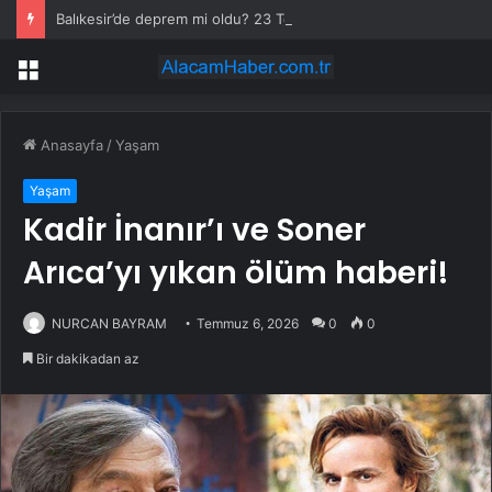
Balıkesir’de deprem mi oldu? 23 Temmuz Balıkesir’de en son ne zaman deprem oldu, depremin şiddeti belli mi?
Menü
Anasayfa
/
Yaşam
Yaşam
Kadir İnanır’ı ve Soner
Arıca’yı yıkan ölüm haberi!
NURCAN BAYRAM
Temmuz 6, 2026
0
0
Bir dakikadan az