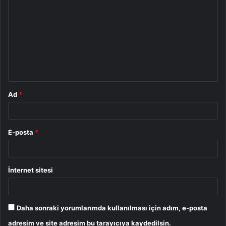
o
r
u
m
*
Ad
*
E-posta
*
İnternet sitesi
Daha sonraki yorumlarımda kullanılması için adım, e-posta
adresim ve site adresim bu tarayıcıya kaydedilsin.