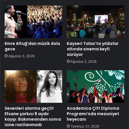
Emre Altuğ’dan müzik dolu
Kayseri Talas’ta yıldızlar
gece
altında sinema keyfi
sürüyor
Ağustos 3, 2026
Ağustos 2, 2026
Sevenleri alarma geçti!
Academica Çift Diploma
Efsane şarkıcı 8 aydır
Programı’nda mezuniyet
kayıp: Bakımevinden sonra
heyecanı
izine rastlanmadı
Temmuz 31, 2026