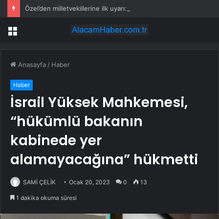
Özel’den milletvekillerine ilk uyarı: “Esprisini bile yapmayacaksınız”
Menü
Anasayfa
/
Haber
Haber
İsrail Yüksek Mahkemesi,
“hükümlü bakanın
kabinede yer
alamayacağına” hükmetti
SAMİ ÇELİK
Ocak 20, 2023
0
13
1 dakika okuma süresi