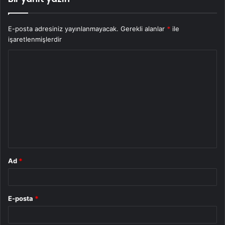
E-posta adresiniz yayınlanmayacak.
Gerekli alanlar
*
ile
işaretlenmişlerdir
Y
o
r
u
m
*
Ad
*
E-posta
*