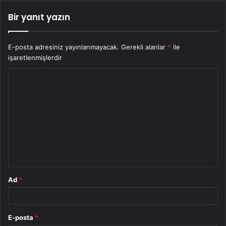
Bir yanıt yazın
E-posta adresiniz yayınlanmayacak.
Gerekli alanlar
*
ile
işaretlenmişlerdir
Y
o
r
u
m
*
Ad
*
E-posta
*