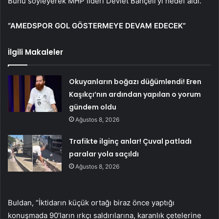
Bunu söyleyerek MHP lideri Devlet Bahçeli’yi hedef aldı.
“AMEDSPOR GOL GÖSTERMEYE DEVAM EDECEK”
İlgili Makaleler
Okuyanların boğazı düğümlendi! Eren
Kaşıkçı’nın ardından yapılan o yorum
gündem oldu
Ağustos 8, 2026
Trafikte ilginç anlar! Çuval patladı
paralar yola saçıldı
Ağustos 8, 2026
Buldan, “İktidarın küçük ortağı biraz önce yaptığı
konuşmada 90’ların ırkçı saldırılarına, karanlık çetelerine