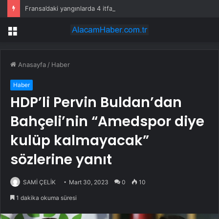
Fransa’daki yangınlarda 4 itfaiye eri hayatını kaybetti
Menü
Anasayfa
/
Haber
Haber
HDP’li Pervin Buldan’dan
Bahçeli’nin “Amedspor diye
kulüp kalmayacak”
sözlerine yanıt
SAMİ ÇELİK
Mart 30, 2023
0
10
1 dakika okuma süresi