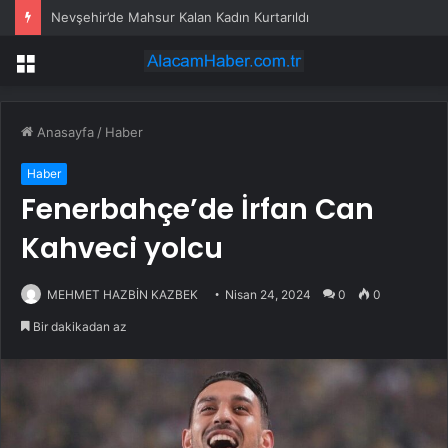
Nevşehir’de Mahsur Kalan Kadın Kurtarıldı
Menü
Anasayfa
/
Haber
Haber
Fenerbahçe’de İrfan Can
Kahveci yolcu
MEHMET HAZBİN KAZBEK
Nisan 24, 2024
0
0
Bir dakikadan az