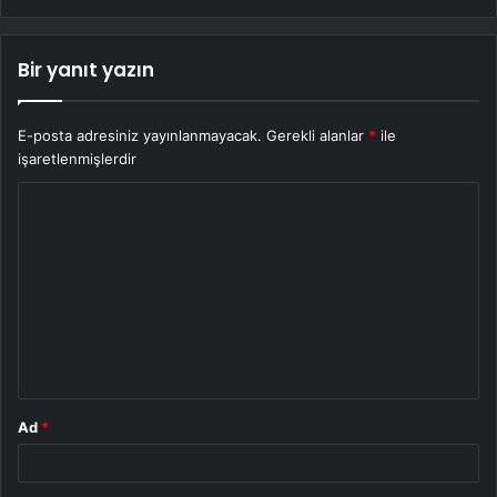
Bir yanıt yazın
E-posta adresiniz yayınlanmayacak.
Gerekli alanlar
*
ile
işaretlenmişlerdir
Y
o
r
u
m
*
Ad
*