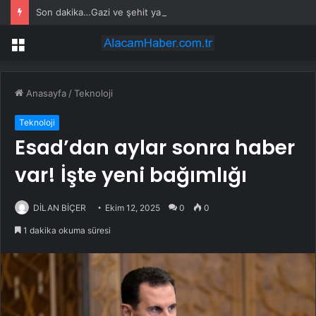
Son dakika…Gazi ve şehit yakınlarına ilişkin kanun teklifi kabul edildi
Menü
Anasayfa
/
Teknoloji
Teknoloji
Esad’dan aylar sonra haber
var! İşte yeni bağımlığı
DİLAN BİÇER
Ekim 12, 2025
0
0
1 dakika okuma süresi