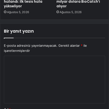
hızlandı: İlk tesis hızla
milyar dolara BioCatch’i
yükseliyor
alıyor
Ağustos 5, 2026
Ağustos 5, 2026
Bir yanıt yazın
E-posta adresiniz yayınlanmayacak.
Gerekli alanlar
*
ile
işaretlenmişlerdir
Y
o
r
u
m
*