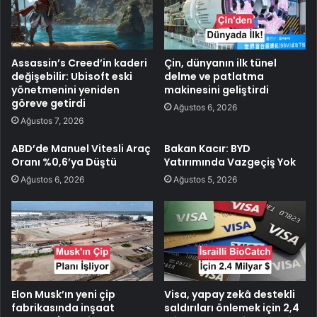
Assassin’s Creed’in kaderi
Çin, dünyanın ilk tünel
değişebilir: Ubisoft eski
delme ve patlatma
yönetmenini yeniden
makinesini geliştirdi
göreve getirdi
Ağustos 6, 2026
Ağustos 7, 2026
ABD’de Manuel Vitesli Araç
Bakan Kacır: BYD
Oranı %0,6’ya Düştü
Yatırımında Vazgeçiş Yok
Ağustos 6, 2026
Ağustos 5, 2026
Elon Musk’ın yeni çip
Visa, yapay zekâ destekli
fabrikasında inşaat
saldırıları önlemek için 2,4