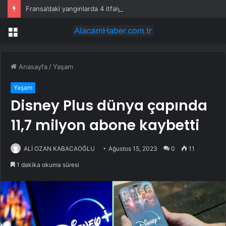
Fransa’daki yangınlarda 4 itfaiye eri hayatını kaybetti
Menü
Anasayfa
/
Yaşam
Yaşam
Disney Plus dünya çapında
11,7 milyon abone kaybetti
ALİ OZAN KABACAOĞLU
Ağustos 15, 2023
0
11
1 dakika okuma süresi