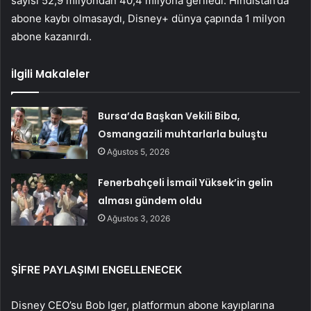
sayısı 52,9 milyondan 40,4 milyona geriledi. Hindistan’da
abone kaybı olmasaydı, Disney+ dünya çapında 1 milyon
abone kazanırdı.
İlgili Makaleler
Bursa’da Başkan Vekili Biba,
Osmangazili muhtarlarla buluştu
Ağustos 5, 2026
Fenerbahçeli İsmail Yüksek’in gelin
alması gündem oldu
Ağustos 3, 2026
ŞİFRE PAYLAŞIMI ENGELLENECEK
Disney CEO’su Bob Iger, platformun abone kayıplarına