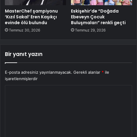
MasterChef şampiyonu
Eskişehir’de “Doğada
‘Kızıl Sakal’ Eren Kaşıkçı
Ebeveyn Çocuk
evinde ölü bulundu
Buluşmaları” renkli geçti
Temmuz 30, 2026
Temmuz 29, 2026
Bir yanıt yazın
E-posta adresiniz yayınlanmayacak.
Gerekli alanlar
*
ile
işaretlenmişlerdir
Y
o
r
u
m
*