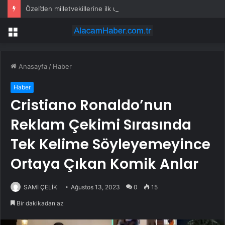
Özel’den milletvekillerine ilk uyarı: “Esprisini bile yapmayacaksınız”
Menü
Anasayfa
/
Haber
Haber
Cristiano Ronaldo’nun
Reklam Çekimi Sırasında
Tek Kelime Söyleyemeyince
Ortaya Çıkan Komik Anlar
SAMİ ÇELİK
Ağustos 13, 2023
0
15
Bir dakikadan az