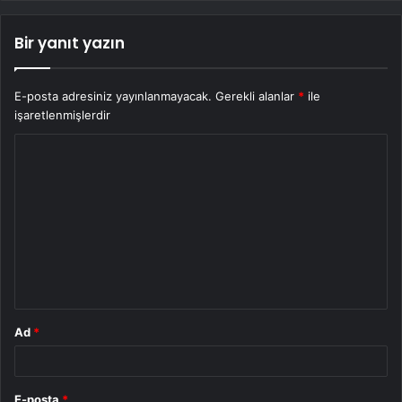
Bir yanıt yazın
E-posta adresiniz yayınlanmayacak.
Gerekli alanlar
*
ile
işaretlenmişlerdir
Y
o
r
u
m
*
Ad
*
E-posta
*