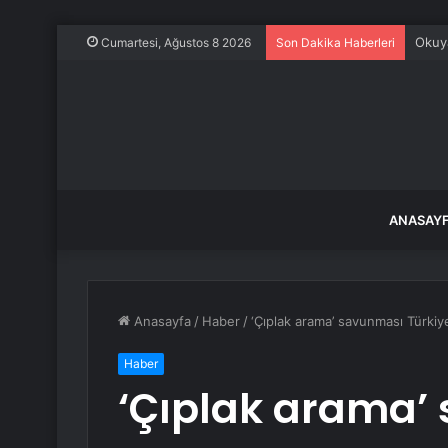
Frans
Cumartesi, Ağustos 8 2026
Son Dakika Haberleri
ANASAY
Anasayfa
/
Haber
/
‘Çıplak arama’ savunması Türkiye’
Haber
‘Çıplak arama’