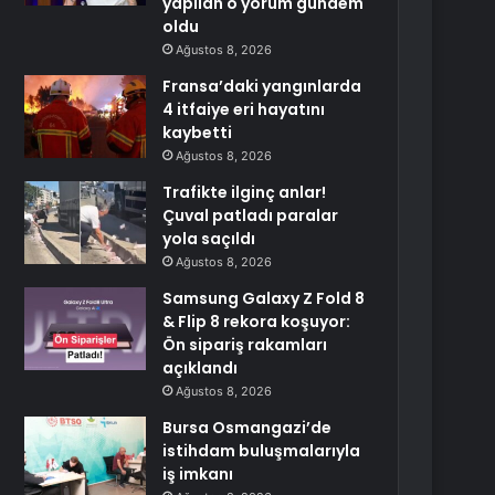
yapılan o yorum gündem
oldu
Ağustos 8, 2026
Fransa’daki yangınlarda
4 itfaiye eri hayatını
kaybetti
Ağustos 8, 2026
Trafikte ilginç anlar!
Çuval patladı paralar
yola saçıldı
Ağustos 8, 2026
Samsung Galaxy Z Fold 8
& Flip 8 rekora koşuyor:
Ön sipariş rakamları
açıklandı
Ağustos 8, 2026
Bursa Osmangazi’de
istihdam buluşmalarıyla
iş imkanı