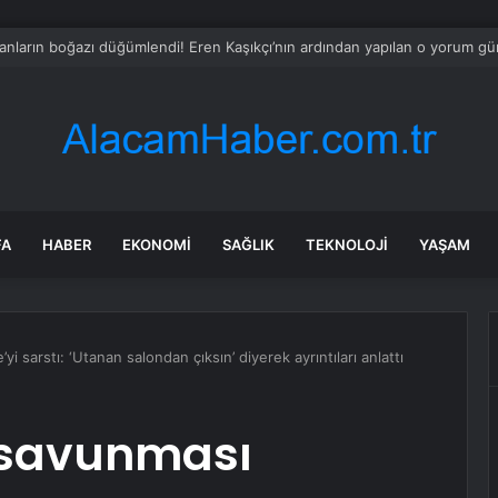
a’daki yangınlarda 4 itfaiye eri hayatını kaybetti
FA
HABER
EKONOMI
SAĞLIK
TEKNOLOJI
YAŞAM
yi sarstı: ‘Utanan salondan çıksın’ diyerek ayrıntıları anlattı
 savunması