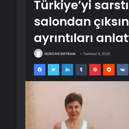
Türkiye’yi sarst
salondan çıksın
ayrıntıları anlat
NURCAN BAYRAM
Temmuz 6, 2026
Facebook
Twitter
LinkedIn
Tumblr
Pinterest
Reddit