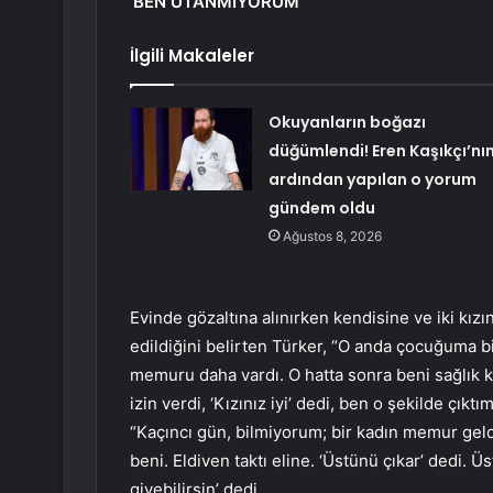
‘BEN UTANMIYORUM’
İlgili Makaleler
Okuyanların boğazı
düğümlendi! Eren Kaşıkçı’nı
ardından yapılan o yorum
gündem oldu
Ağustos 8, 2026
Evinde gözaltına alınırken kendisine ve iki kızın
edildiğini belirten Türker, “O anda çocuğuma bi
memuru daha vardı. O hatta sonra beni sağlı
izin verdi, ‘Kızınız iyi’ dedi, ben o şekilde çık
“Kaçıncı gün, bilmiyorum; bir kadın memur geldi,
beni. Eldiven taktı eline. ‘Üstünü çıkar’ dedi.
giyebilirsin’ dedi.