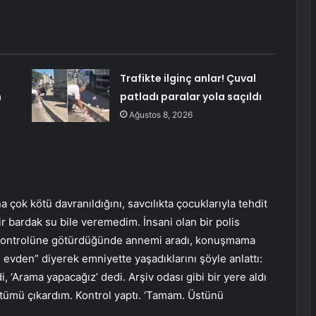
Trafikte ilginç anlar! Çuval
n
patladı paralar yola saçıldı
Ağustos 8, 2026
a çok kötü davranıldığını, savcılıkta çocuklarıyla tehdit
r bardak su bile veremedim. İnsani olan bir polis
k kontrolüne götürdüğünde annemi aradı, konuşmama
tım evden” diyerek emniyette yaşadıklarını şöyle anlattı:
 ‘Arama yapacağız’ dedi. Arşiv odası gibi bir yere aldı
 Üstümü çıkardım. Kontrol yaptı. ‘Tamam. Üstünü