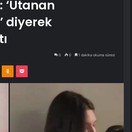
ı: ‘Utanan
’ diyerek
tı
0
0
1 dakika okuma süresi
VKontakte
Odnoklassniki
Pocket