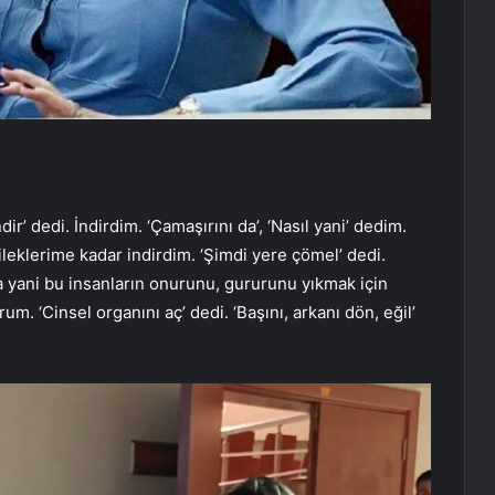
ir’ dedi. İndirdim. ‘Çamaşırını da’, ‘Nasıl yani’ dedim.
bileklerime kadar indirdim. ‘Şimdi yere çömel’ dedi.
 yani bu insanların onurunu, gururunu yıkmak için
. ‘Cinsel organını aç’ dedi. ‘Başını, arkanı dön, eğil’