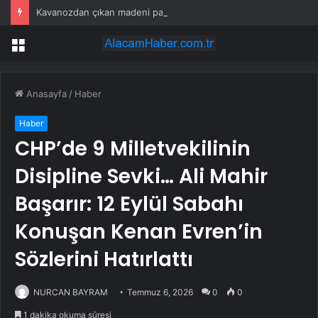
Kavanozdan çıkan madeni para 39 milyon lira kazandırdı
Menü
Anasayfa
/
Haber
Haber
CHP’de 9 Milletvekilinin
Disipline Sevki… Ali Mahir
Başarır: 12 Eylül Sabahı
Konuşan Kenan Evren’in
Sözlerini Hatırlattı
NURCAN BAYRAM
Temmuz 6, 2026
0
0
1 dakika okuma süresi