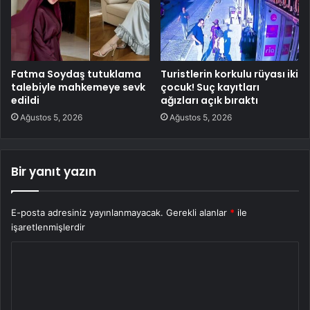
Fatma Soydaş tutuklama
Turistlerin korkulu rüyası iki
talebiyle mahkemeye sevk
çocuk! Suç kayıtları
edildi
ağızları açık bıraktı
Ağustos 5, 2026
Ağustos 5, 2026
Bir yanıt yazın
E-posta adresiniz yayınlanmayacak.
Gerekli alanlar
*
ile
işaretlenmişlerdir
Y
o
r