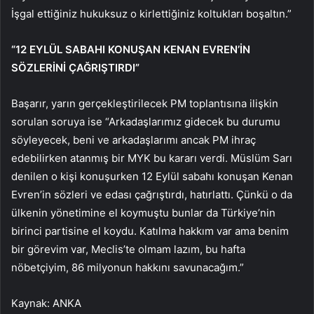
İşgal ettiğiniz hukuksuz o kirlettiğiniz koltukları boşaltın.”
“12 EYLÜL SABAHI KONUŞAN KENAN EVREN’İN
SÖZLERİNİ ÇAĞRIŞTIRDI”
Başarır, yarın gerçekleştirilecek PM toplantısına ilişkin
sorulan soruya ise “Arkadaşlarımız gidecek bu durumu
söyleyecek, beni ve arkadaşlarımı ancak PM ihraç
edebilirken atanmış bir MYK bu kararı verdi. Müslüm Sarı
denilen o kişi konuşurken 12 Eylül sabahı konuşan Kenan
Evren’in sözleri ve edası çağrıştırdı, hatırlattı. Çünkü o da
ülkenin yönetimine el koymuştu bunlar da Türkiye’nin
birinci partisine el koydu. Katılma hakkım var ama benim
bir görevim var, Meclis’te olmam lazım, bu hafta
nöbetçiyim, 86 milyonun hakkını savunacağım.”
Kaynak: ANKA