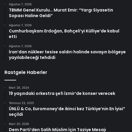
Ağustos 7, 2026
TBMM Genel Kurulu… Murat Emir: “Yargı Siyasetin
Sopası Haline Geldi”
Ağustos 7, 2026
Cumhurbaşkanı Erdoğan, Bahçeli’yi Külliye’de kabul
etti
Ağustos 7, 2026
İran’dan nükleer tesise saldırı halinde savaşın bölgeye
yayılabileceği tehdidi
Rastgele Haberler
Mart 28, 2024
19 yaşındaki orkestra şefi İzmir’de konser verecek
Temmuz 23, 2025
ÜNLÜ & Co, Euromoney’de ikinci kez Türkiye’nin En İyisi”
seçildi
Mart 20, 2026
Dem Parti’den Salih Müslim İçin Taziye Mesajı