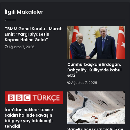
İlgili Makaleler
TBMM Genel Kurulu… Murat
Emir: “Yargı Siyasetin
Sopası Haline Geldi”
Ağustos 7, 2026
Cumhurbaşkanı Erdoğan,
Bahçeli’yi Külliye’de kabul
etti
Ağustos 7, 2026
İran’dan nükleer tesise
saldırı halinde savaşın
bölgeye yayılabileceği
tehdidi
Van-Bahçesaray yolu 5 ay