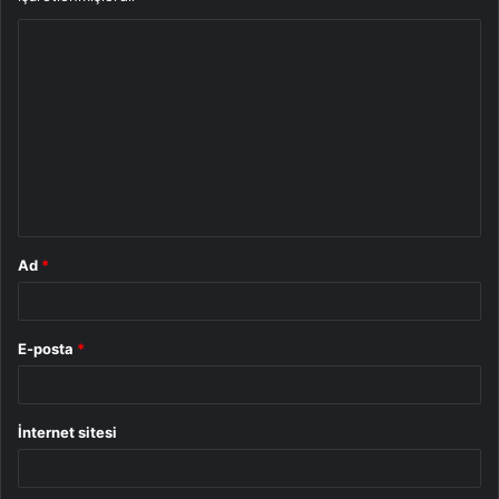
Y
o
r
u
m
*
Ad
*
E-posta
*
İnternet sitesi