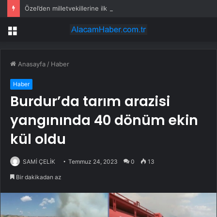
Özel’den milletvekillerine ilk uyarı: “Esprisini bile yapmayacaksınız”
Menü
Anasayfa
/
Haber
Haber
Burdur’da tarım arazisi
yangınında 40 dönüm ekin
kül oldu
SAMİ ÇELİK
Temmuz 24, 2023
0
13
Bir dakikadan az