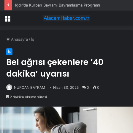
Iğdır’da Kurban Bayramı Bayramlaşma Programı
Menü
Anasayfa
/
İş
İş
Bel ağrısı çekenlere ’40
dakika’ uyarısı
NURCAN BAYRAM
Nisan 30, 2025
0
0
2 dakika okuma süresi