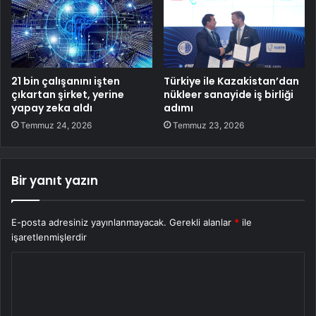
21 bin çalışanını işten
Türkiye ile Kazakistan’dan
çıkartan şirket, yerine
nükleer sanayide iş birliği
yapay zeka aldı
adımı
Temmuz 24, 2026
Temmuz 23, 2026
Bir yanıt yazın
E-posta adresiniz yayınlanmayacak.
Gerekli alanlar
*
ile
işaretlenmişlerdir
Y
o
r