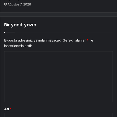
Ağustos 7, 2026
Bir yanıt yazın
E-posta adresiniz yayınlanmayacak.
Gerekli alanlar
*
ile
işaretlenmişlerdir
Y
o
r
u
m
*
Ad
*