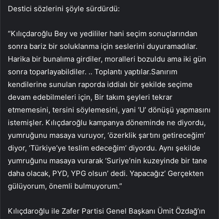
Destici sözlerini şöyle sürdürdü:
“Kılıçdaroğlu Bey ve yedililer hani seçim sonuçlarından
sonra bariz bir soluklanma için seslerini duyuramadılar.
Harika bir bunalıma girdiler, moralleri bozuldu ama iki gün
sonra toparlayabildiler. .. Toplantı yaptılar.Sanırım
kendilerine sunulan raporda iddialı bir şekilde seçime
devam edebilmeleri için, Bir takım şeyleri tekrar
etmemesini, tersini söylemesini, yani ‘U’ dönüşü yapmasını
istemişler. Kılıçdaroğlu kampanya döneminde ne diyordu,
yumruğunu masaya vuruyor, ‘özerklik şartını getireceğim’
diyor, ‘Türkiye’ye teslim edeceğim’ diyordu. Aynı şekilde
yumruğunu masaya vurarak ‘Suriye’nin kuzeyinde bir tane
daha olacak, PYD, YPG olsun’ dedi. Yapacağız’ Gerçekten
gülüyorum, önemli bulmuyorum.”
Kılıçdaroğlu ile Zafer Partisi Genel Başkanı Ümit Özdağ’ın