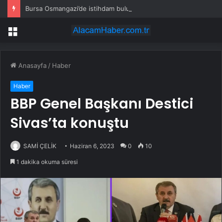
Bursa Osmangazi’de istihdam buluşmalarıyla iş imkanı
Menü
Anasayfa
/
Haber
Haber
BBP Genel Başkanı Destici
Sivas’ta konuştu
SAMİ ÇELİK
Haziran 6, 2023
0
10
1 dakika okuma süresi