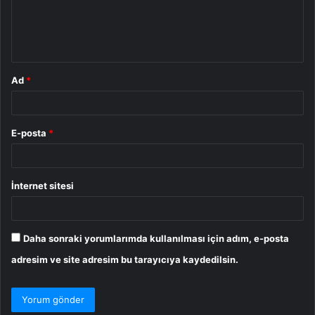
m
*
Ad
*
E-posta
*
İnternet sitesi
Daha sonraki yorumlarımda kullanılması için adım, e-posta
adresim ve site adresim bu tarayıcıya kaydedilsin.