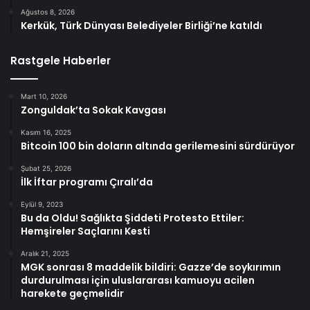
Ağustos 8, 2026
Kerkük, Türk Dünyası Belediyeler Birliği’ne katıldı
Rastgele Haberler
Mart 10, 2026
Zonguldak’ta Sokak Kavgası
Kasım 16, 2025
Bitcoin 100 bin doların altında gerilemesini sürdürüyor
Şubat 25, 2026
İlk İftar programı Çıralı’da
Eylül 9, 2023
Bu da Oldu! Sağlıkta Şiddeti Protesto Ettiler:
Hemşireler Saçlarını Kesti
Aralık 21, 2025
MGK sonrası 8 maddelik bildiri: Gazze’de soykırımın
durdurulması için uluslararası kamuoyu acilen
harekete geçmelidir