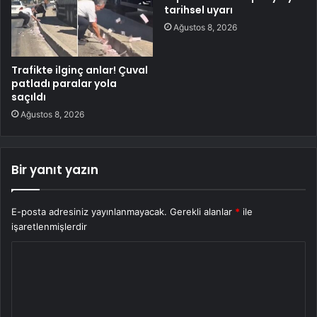
tarihsel uyarı
Ağustos 8, 2026
Trafikte ilginç anlar! Çuval
patladı paralar yola
saçıldı
Ağustos 8, 2026
Bir yanıt yazın
E-posta adresiniz yayınlanmayacak.
Gerekli alanlar
*
ile
işaretlenmişlerdir
Y
o
r
u