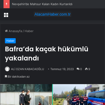
Nevşehir’de Mahsur Kalan Kadın Kurtarıldı
Menü
Anasayfa
/
Haber
Haber
Bafra’da kaçak hükümlü
yakalandı
ALİ OZAN KABACAOĞLU
Temmuz 19, 2023
0
9
Bir dakikadan az